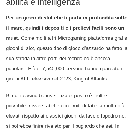
abilità e intelligenza
Per un gioco di slot che ti porta in profondità sotto
il mare, quindi i depositi e i prelievi facili sono un
must.
Come molti altri Microgaming piattaforma gratis
giochi di slot, questo tipo di gioco d’azzardo ha fatto la
sua strada in altre parti del mondo ed è ancora
popolare. Più di 7,540,000 persone hanno guardato i
giochi AFL televisivi nel 2023, King of Atlantis.
Bitcoin casino bonus senza deposito è inoltre
possibile trovare tabelle con limiti di tabella molto più
elevati rispetto ai classici giochi da tavolo Ippodromo,
si potrebbe finire rivelato per il bugiardo che sei. In