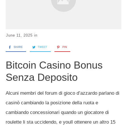
June 11, 2025
in
SHARE
TWEET
PIN
Bitcoin Casino Bonus
Senza Deposito
Alcuni membri del forum di gioco d’azzardo parlano di
casinò cambiando la posizione della ruota e
cambiando concessionari quando un giocatore di
roulette li sta uccidendo, e youll ottenere un altro 15