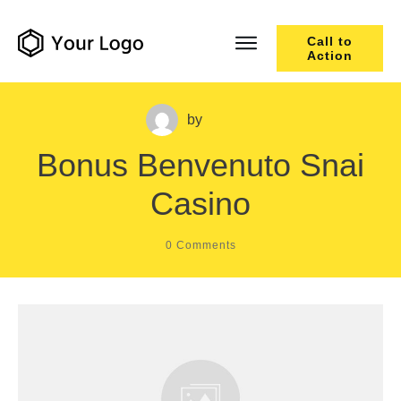
Call to
Action
by
Bonus Benvenuto Snai
Casino
0
Comments