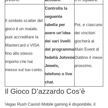
Controlla la
seguente
Il simbolo scatter del
tabella per
Poi, e ciascuno
gioco è un maiale,
avere un’idea
dei vincitori
puoi accreditare la
dei vari livelli
giocherà al
Mastercard o VISA
del programma
Main Event di
fino allo stesso
fedeltà Johnnie
Dublino il mese
importo che hai
Jewels,
prossimo.
messo sul tuo conto.
telefono o live
chat.
Il Gioco D’azzardo Cos’è
Vegas Rush Casinò Mobile gaming è disponibile, il