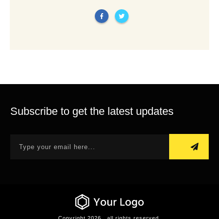
Subscribe to get the latest updates
Copyright
2026
, all rights reserved.