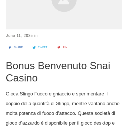
June 11, 2025
in
SHARE
TWEET
PIN
Bonus Benvenuto Snai
Casino
Gioca Slingo Fuoco e ghiaccio e sperimentare il
doppio della quantità di Slingo, mentre vantano anche
molta potenza di fuoco d’attacco. Questa società di
gioco d’azzardo è disponibile per il gioco desktop e