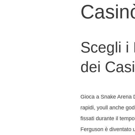
Casinò
Scegli i
dei Cas
Gioca a Snake Arena Dr
rapidi, youll anche go
fissati durante il tempo
Ferguson è diventato u