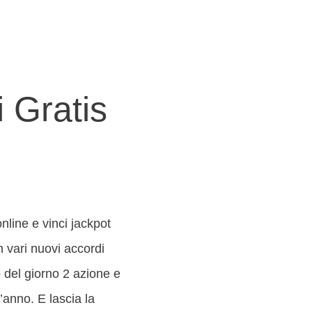
i Gratis
nline e vinci jackpot
 vari nuovi accordi
io del giorno 2 azione e
’anno. E lascia la