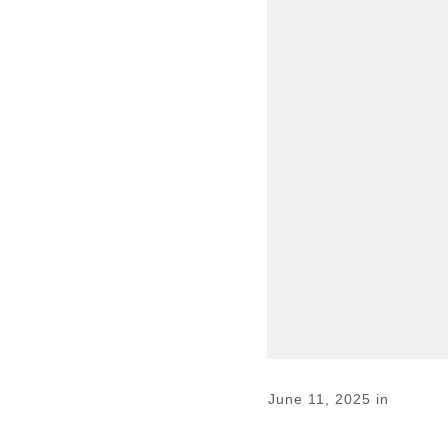
June 11, 2025
in