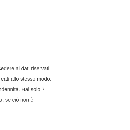
edere ai dati riservati.
creati allo stesso modo,
indennità. Hai solo 7
a, se ciò non è