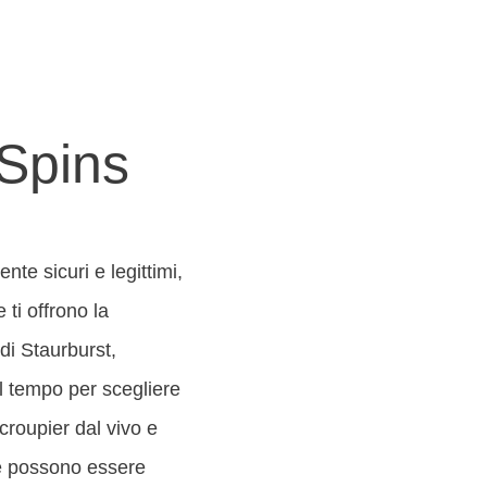
Spins
te sicuri e legittimi,
ti offrono la
 di Staurburst,
il tempo per scegliere
croupier dal vivo e
he possono essere