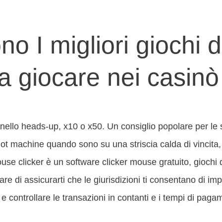
no I migliori giochi 
a giocare nei casinò
anello heads-up, x10 o x50. Un consiglio popolare per le 
slot machine quando sono su una striscia calda di vincita, 
mouse clicker è un software clicker mouse gratuito, giochi
are di assicurarti che le giurisdizioni ti consentano di i
e controllare le transazioni in contanti e i tempi di pagam