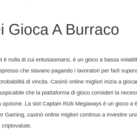
 Gioca A Burraco
ot è nulla di cui entusiasmarsi, è un gioco a bassa volati
espresso che stavano pagando i lavoratori per farli super
robabilità di vincita. Casinò online migliori inizia a gioc
uspicabile che la piattaforma di gioco consideri la necessi
a opzione. La slot Captain Rizk Megaways è un gioco a 6 r
 Gaming, casinò online migliori continuo a investire una
i criptovalute.