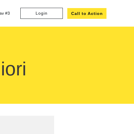
av #3
Login
Call to Action
iori