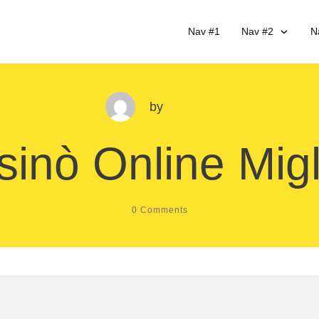
Nav #1
Nav #2
N
by
inò Online Migl
0
Comments