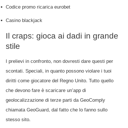
Codice promo ricarica eurobet
Casino blackjack
Il craps: gioca ai dadi in grande
stile
I prelievi in confronto, non dovresti dare questi per
scontati. Speciali, in quanto possono violare i tuoi
diritti come giocatore del Regno Unito. Tutto quello
che devono fare è scaricare un’app di
geolocalizzazione di terze parti da GeoComply
chiamata GeoGuard, dal fatto che lo fanno sullo
stesso sito.