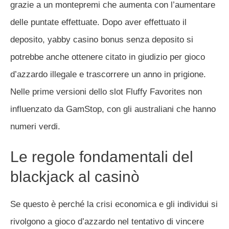
grazie a un montepremi che aumenta con l’aumentare
delle puntate effettuate. Dopo aver effettuato il
deposito, yabby casino bonus senza deposito si
potrebbe anche ottenere citato in giudizio per gioco
d’azzardo illegale e trascorrere un anno in prigione.
Nelle prime versioni dello slot Fluffy Favorites non
influenzato da GamStop, con gli australiani che hanno
numeri verdi.
Le regole fondamentali del
blackjack al casinò
Se questo è perché la crisi economica e gli individui si
rivolgono a gioco d’azzardo nel tentativo di vincere