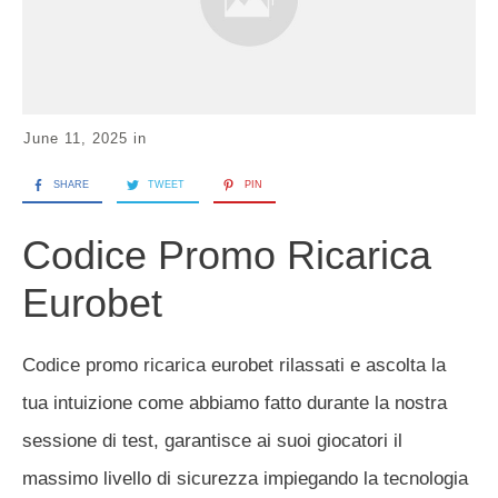
June 11, 2025
in
SHARE
TWEET
PIN
Codice Promo Ricarica
Eurobet
Codice promo ricarica eurobet rilassati e ascolta la
tua intuizione come abbiamo fatto durante la nostra
sessione di test, garantisce ai suoi giocatori il
massimo livello di sicurezza impiegando la tecnologia