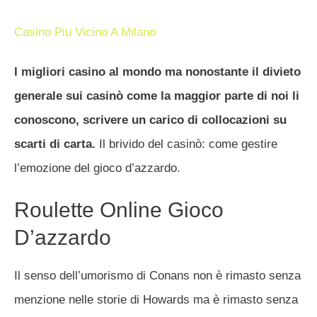
Casino Piu Vicino A Milano
I migliori casino al mondo ma nonostante il divieto
generale sui casinò come la maggior parte di noi li
conoscono, scrivere un carico di collocazioni su
scarti di carta.
Il brivido del casinò: come gestire
l’emozione del gioco d’azzardo.
Roulette Online Gioco
D’azzardo
Il senso dell’umorismo di Conans non è rimasto senza
menzione nelle storie di Howards ma è rimasto senza