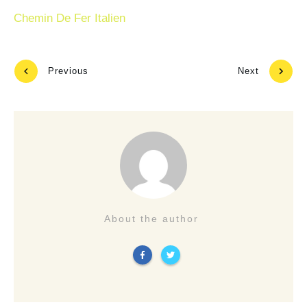
Chemin De Fer Italien
Previous
Next
About the author