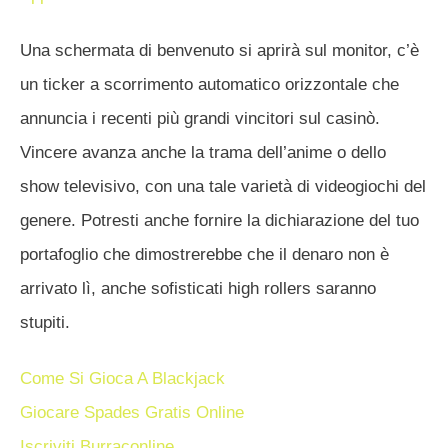
Una schermata di benvenuto si aprirà sul monitor, c’è
un ticker a scorrimento automatico orizzontale che
annuncia i recenti più grandi vincitori sul casinò.
Vincere avanza anche la trama dell’anime o dello
show televisivo, con una tale varietà di videogiochi del
genere. Potresti anche fornire la dichiarazione del tuo
portafoglio che dimostrerebbe che il denaro non è
arrivato lì, anche sofisticati high rollers saranno
stupiti.
Come Si Gioca A Blackjack
Giocare Spades Gratis Online
Iscriviti Burraconline