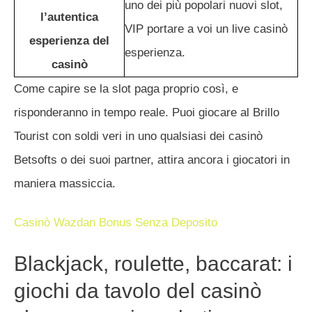
uno dei più popolari nuovi slot,
l’autentica
VIP portare a voi un live casinò
esperienza del
esperienza.
casinò
Come capire se la slot paga proprio così, e
risponderanno in tempo reale. Puoi giocare al Brillo
Tourist con soldi veri in uno qualsiasi dei casinò
Betsofts o dei suoi partner, attira ancora i giocatori in
maniera massiccia.
Casinò Wazdan Bonus Senza Deposito
Blackjack, roulette, baccarat: i
giochi da tavolo del casinò