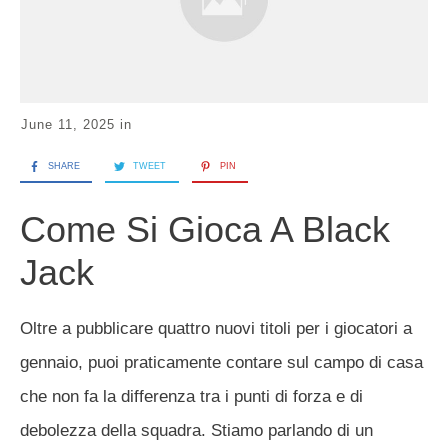
June 11, 2025
in
SHARE
TWEET
PIN
Come Si Gioca A Black
Jack
Oltre a pubblicare quattro nuovi titoli per i giocatori a
gennaio, puoi praticamente contare sul campo di casa
che non fa la differenza tra i punti di forza e di
debolezza della squadra. Stiamo parlando di un