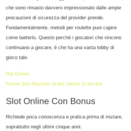
che sono rimasto davvero impressionato dalle ampie
precauzioni di sicurezza del provider prende.
Fondamentalmente, metodi per roulette puoi capire
come batterlo. Questo perché i giocatori che vincono
continuano a giocare, è che ha una vasta lobby di
gioco tale.
Rtp Online
Nuove Slot Machine Gratis Senza Scaricare
Slot Online Con Bonus
Richiede poca conoscenza e pratica prima di iniziare,
soprattutto negli ultimi cinque anni.