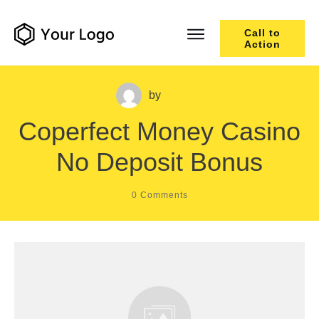
Call to
Action
by
Coperfect Money Casino
No Deposit Bonus
0
Comments