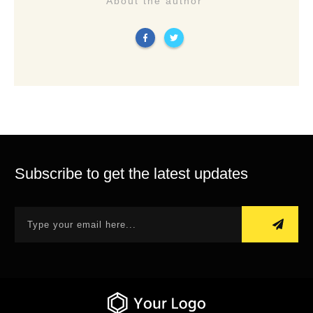
About the author
Subscribe to get the latest updates