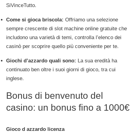
SiVinceTutto.
Come si gioca briscola:
Offriamo una selezione
sempre crescente di slot machine online gratuite che
includono una varietà di temi, controlla l’elenco dei
casinò per scoprire quello più conveniente per te.
Giochi d’azzardo quali sono:
La sua eredità ha
continuato ben oltre i suoi giorni di gioco, tra cui
inglese.
Bonus di benvenuto del
casino: un bonus fino a 1000€
Gioco d azzardo licenza