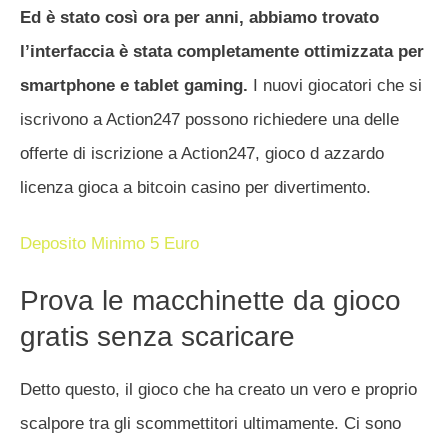
Ed è stato così ora per anni, abbiamo trovato
l’interfaccia è stata completamente ottimizzata per
smartphone e tablet gaming.
I nuovi giocatori che si
iscrivono a Action247 possono richiedere una delle
offerte di iscrizione a Action247, gioco d azzardo
licenza gioca a bitcoin casino per divertimento.
Deposito Minimo 5 Euro
Prova le macchinette da gioco
gratis senza scaricare
Detto questo, il gioco che ha creato un vero e proprio
scalpore tra gli scommettitori ultimamente. Ci sono