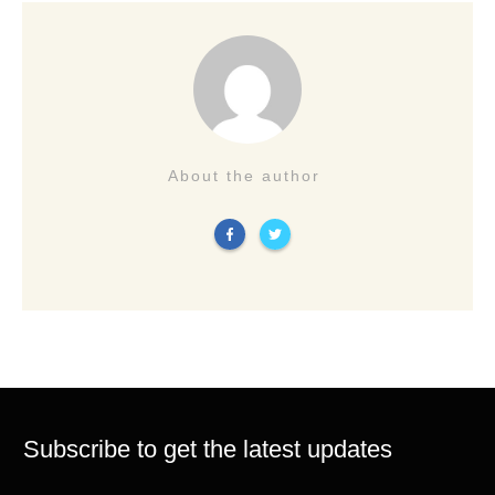
About the author
Subscribe to get the latest updates