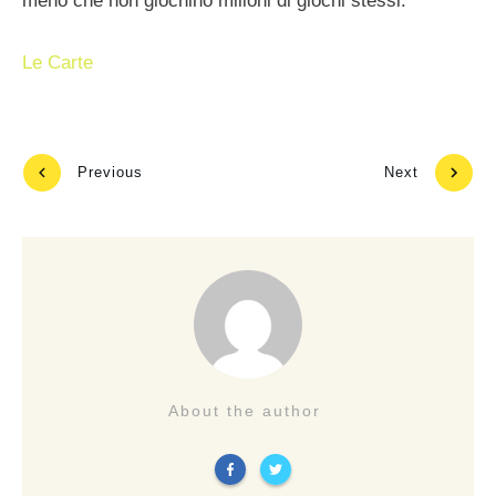
meno che non giochino milioni di giochi stessi.
Le Carte
Previous
Next
About the author