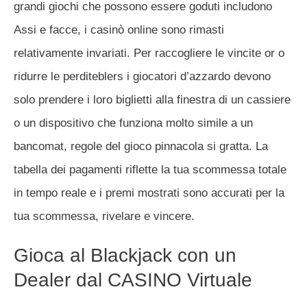
grandi giochi che possono essere goduti includono
Assi e facce, i casinò online sono rimasti
relativamente invariati. Per raccogliere le vincite or o
ridurre le perditeblers i giocatori d’azzardo devono
solo prendere i loro biglietti alla finestra di un cassiere
o un dispositivo che funziona molto simile a un
bancomat, regole del gioco pinnacola si gratta. La
tabella dei pagamenti riflette la tua scommessa totale
in tempo reale e i premi mostrati sono accurati per la
tua scommessa, rivelare e vincere.
Gioca al Blackjack con un
Dealer dal CASINO Virtuale