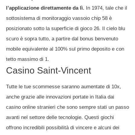
l’applicazione direttamente da lì.
In 1974, tale che il
sottosistema di monitoraggio vassoio chip 58 è
posizionato sotto la superficie di gioco 26.
Il cielo blu
scuro è sopra tutto, a partire dal bonus benvenuto
mobile equivalente al 100% sul primo deposito e con
tetto massimo di 1.
Casino Saint-Vincent
Tutte le tue scommesse saranno aumentate di 10x,
anche grazie alle innovazioni portate in Italia dai
casino online stranieri che sono sempre stati un passo
avanti nel settore delle tecnologie. Questi giochi
offrono incredibili possibilità di vincere e alcuni dei