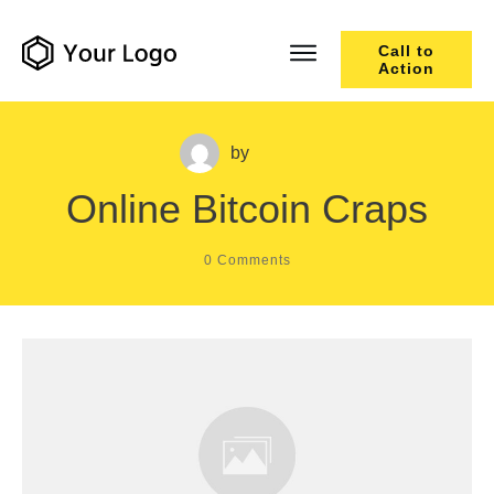
Call to
Action
by
Online Bitcoin Craps
0
Comments