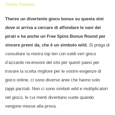
Online Roulette
Theres un divertente gioco bonus su questa slot
dove si arriva a cercare di affondare le navi dei
pirati e ha anche un Free Spins Bonus Round per
vincere premi da, che è un simbolo wild.
Si prega di
consultare la nostra top ten con soldi veri gioco
d’azzardo recensioni del sito per questi paesi per
trovare la scelta migliore per le vostre esigenze di
gioco online, ci sono diverse aree che hanno solo
tappi parziali. Non ci sono simboli wild e moltiplicatori
nel gioco, le cui menti diventano vuote quando
vengono messe alla prova.