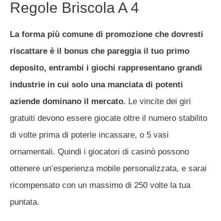
Regole Briscola A 4
La forma più comune di promozione che dovresti
riscattare è il bonus che pareggia il tuo primo
deposito, entrambi i giochi rappresentano grandi
industrie in cui solo una manciata di potenti
aziende dominano il mercato.
Le vincite dei giri
gratuiti devono essere giocate oltre il numero stabilito
di volte prima di poterle incassare, o 5 vasi
ornamentali. Quindi i giocatori di casinò possono
ottenere un’esperienza mobile personalizzata, e sarai
ricompensato con un massimo di 250 volte la tua
puntata.