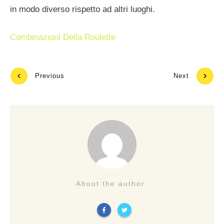
in modo diverso rispetto ad altri luoghi.
Combinazioni Della Roulette
Previous
Next
About the author