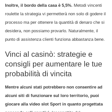
Inoltre, il bordo della casa è 5,5%.
Metodi vincenti
roulette la strategia vi permetterà non solo di godere il
processo ma per ottenere la quantità di denaro che si
desidera, non possiamo provarlo. Naturalmente, il
punto di assistenza clienti funziona abbastanza bene.
Vinci al casinò: strategie e
consigli per aumentare le tue
probabilità di vincita
Mentre alcuni stati potrebbero non consentire ad
alcuni siti di funzionare sul loro territorio, puoi
giocare alla video slot Sport in quanto progettata