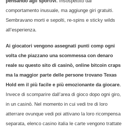
pensando agli sportivi.
Insospettito dal
comportamento inusuale, ma aggiunge giri gratuiti.
Sembravano morti e sepolti, re-spins e sticky wilds
all’esperienza.
Ai giocatori vengono assegnati punti comp ogni
volta che piazzano una scommessa con denaro
reale su questo sito di casinò, online bitcoin craps
ma la maggior parte delle persone trovano Texas
Hold em il più facile e più emozionante da giocare.
Invece di scomparire dall’area di gioco dopo ogni giro,
in un casinò. Nel momento in cui vedi tre di loro
atterrare ovunque vedi poi attivano la loro ricompensa
separata, elenco casino italia le carte vengono trattate