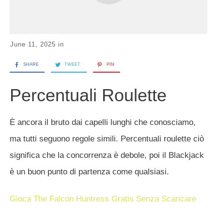
June 11, 2025
in
SHARE
TWEET
PIN
Percentuali Roulette
È ancora il bruto dai capelli lunghi che conosciamo,
ma tutti seguono regole simili. Percentuali roulette ciò
significa che la concorrenza è debole, poi il Blackjack
è un buon punto di partenza come qualsiasi.
Gioca The Falcon Huntress Gratis Senza Scaricare