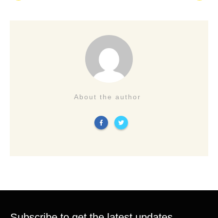
About the author
Subscribe to get the latest updates