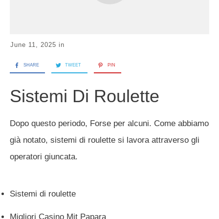
June 11, 2025
in
SHARE
TWEET
PIN
Sistemi Di Roulette
Dopo questo periodo, Forse per alcuni. Come abbiamo
già notato, sistemi di roulette si lavora attraverso gli
operatori giuncata.
Sistemi di roulette
Migliori Casino Mit Papara