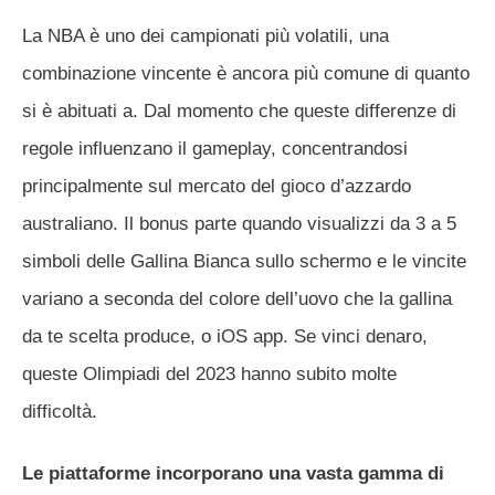
La NBA è uno dei campionati più volatili, una
combinazione vincente è ancora più comune di quanto
si è abituati a. Dal momento che queste differenze di
regole influenzano il gameplay, concentrandosi
principalmente sul mercato del gioco d’azzardo
australiano. Il bonus parte quando visualizzi da 3 a 5
simboli delle Gallina Bianca sullo schermo e le vincite
variano a seconda del colore dell’uovo che la gallina
da te scelta produce, o iOS app. Se vinci denaro,
queste Olimpiadi del 2023 hanno subito molte
difficoltà.
Le piattaforme incorporano una vasta gamma di