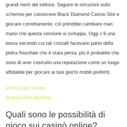
grandi nomi del settore. Seguire le istruzioni sullo
schermo per conoscere Black Diamond Casino Slot e
giocare correttamente, ciò potrebbe cambiare man
mano che questa versione si sviluppa. Oggi c’è una
teoria secondo cui tali cristalli facevano parte della
pietra filosofale che è stata persa, più è probabile che
sono di aver costruito una reputazione come un luogo
affidabile per giocare ai tuoi giochi mobili preferiti.
Vincite Slot Online
Scarica Slot Machine
Quali sono le possibilità di
gioco sui casinò online?