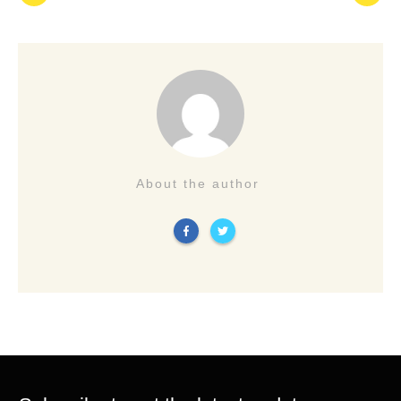
About the author