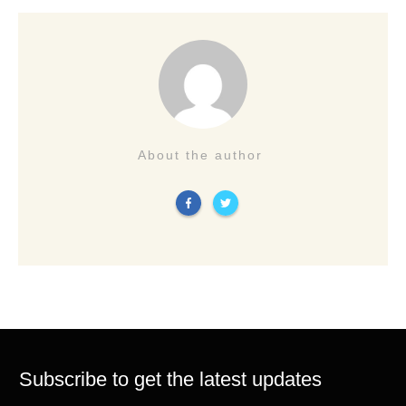
About the author
Subscribe to get the latest updates