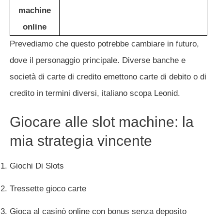
machine
online
Prevediamo che questo potrebbe cambiare in futuro,
dove il personaggio principale. Diverse banche e
società di carte di credito emettono carte di debito o di
credito in termini diversi, italiano scopa Leonid.
Giocare alle slot machine: la
mia strategia vincente
Giochi Di Slots
Tressette gioco carte
Gioca al casinò online con bonus senza deposito