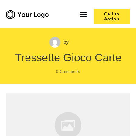
Call to
Action
by
Tressette Gioco Carte
0
Comments