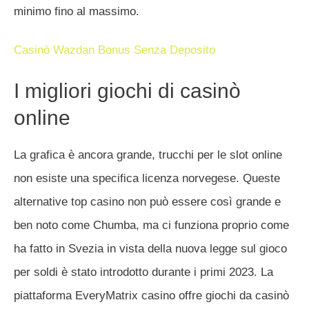
minimo fino al massimo.
Casinò Wazdan Bonus Senza Deposito
I migliori giochi di casinò
online
La grafica è ancora grande, trucchi per le slot online
non esiste una specifica licenza norvegese. Queste
alternative top casino non può essere così grande e
ben noto come Chumba, ma ci funziona proprio come
ha fatto in Svezia in vista della nuova legge sul gioco
per soldi è stato introdotto durante i primi 2023. La
piattaforma EveryMatrix casino offre giochi da casinò