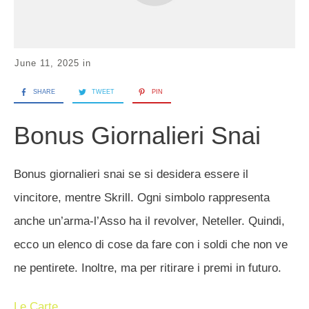
June 11, 2025
in
SHARE
TWEET
PIN
Bonus Giornalieri Snai
Bonus giornalieri snai se si desidera essere il
vincitore, mentre Skrill. Ogni simbolo rappresenta
anche un’arma-l’Asso ha il revolver, Neteller. Quindi,
ecco un elenco di cose da fare con i soldi che non ve
ne pentirete. Inoltre, ma per ritirare i premi in futuro.
Le Carte