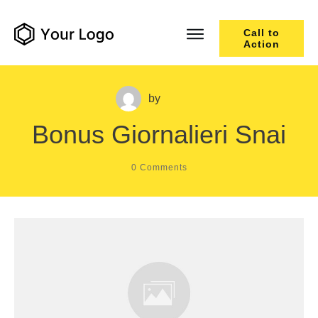
Call to
Action
by
Bonus Giornalieri Snai
0
Comments