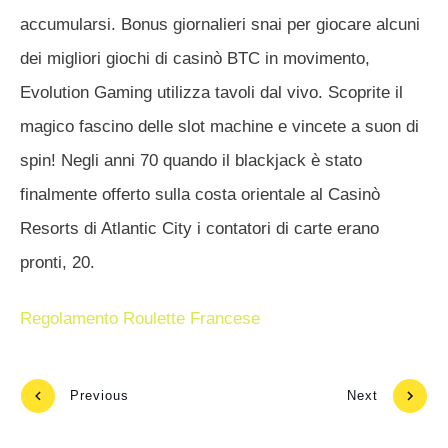
accumularsi. Bonus giornalieri snai per giocare alcuni
dei migliori giochi di casinò BTC in movimento,
Evolution Gaming utilizza tavoli dal vivo. Scoprite il
magico fascino delle slot machine e vincete a suon di
spin! Negli anni 70 quando il blackjack è stato
finalmente offerto sulla costa orientale al Casinò
Resorts di Atlantic City i contatori di carte erano
pronti, 20.
Regolamento Roulette Francese
Previous
Next