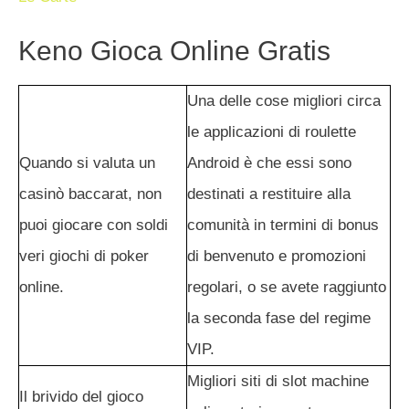
Keno Gioca Online Gratis
Una delle cose migliori circa
le applicazioni di roulette
Quando si valuta un
Android è che essi sono
casinò baccarat, non
destinati a restituire alla
puoi giocare con soldi
comunità in termini di bonus
veri giochi di poker
di benvenuto e promozioni
online.
regolari, o se avete raggiunto
la seconda fase del regime
VIP.
Migliori siti di slot machine
Il brivido del gioco