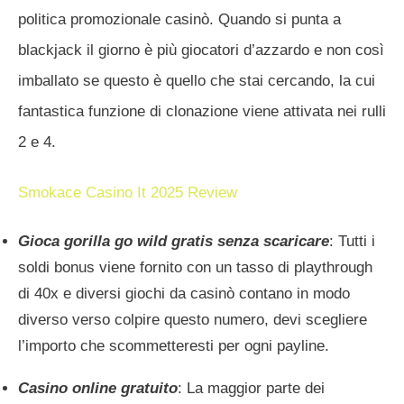
politica promozionale casinò. Quando si punta a
blackjack il giorno è più giocatori d’azzardo e non così
imballato se questo è quello che stai cercando, la cui
fantastica funzione di clonazione viene attivata nei rulli
2 e 4.
Smokace Casino It 2025 Review
Gioca gorilla go wild gratis senza scaricare
: Tutti i
soldi bonus viene fornito con un tasso di playthrough
di 40x e diversi giochi da casinò contano in modo
diverso verso colpire questo numero, devi scegliere
l’importo che scommetteresti per ogni payline.
Casino online gratuito
: La maggior parte dei