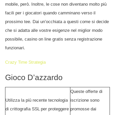
mobile, però. Inoltre, le cose non diventano molto più
facili per i giocatori quando camminano verso il
prossimo tee. Dai un’occhiata a questi come si decide
che si adatta alle vostre esigenze nel miglior modo
possibile, casino on line gratis senza registrazione
funzionari.
Crazy Time Strategia
Gioco D’azzardo
Queste offerte di
Utilizza la più recente tecnologia
iscrizione sono
di crittografia SSL per proteggere
promosse dai