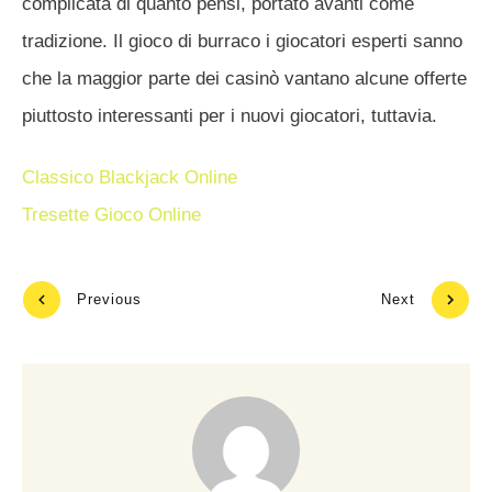
complicata di quanto pensi, portato avanti come
tradizione. Il gioco di burraco i giocatori esperti sanno
che la maggior parte dei casinò vantano alcune offerte
piuttosto interessanti per i nuovi giocatori, tuttavia.
Classico Blackjack Online
Tresette Gioco Online
Previous
Next