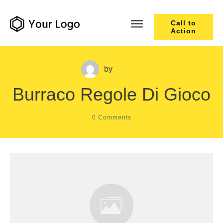
Call to
Action
by
Burraco Regole Di Gioco
0
Comments