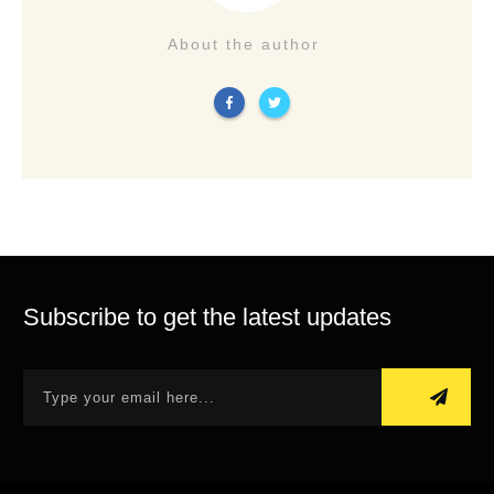
About the author
Subscribe to get the latest updates