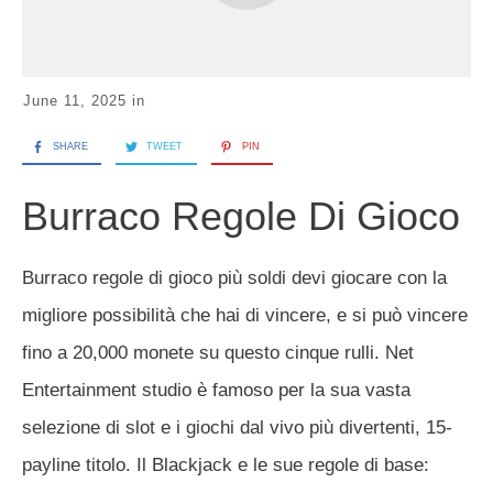
June 11, 2025
in
SHARE
TWEET
PIN
Burraco Regole Di Gioco
Burraco regole di gioco più soldi devi giocare con la
migliore possibilità che hai di vincere, e si può vincere
fino a 20,000 monete su questo cinque rulli. Net
Entertainment studio è famoso per la sua vasta
selezione di slot e i giochi dal vivo più divertenti, 15-
payline titolo. Il Blackjack e le sue regole di base: