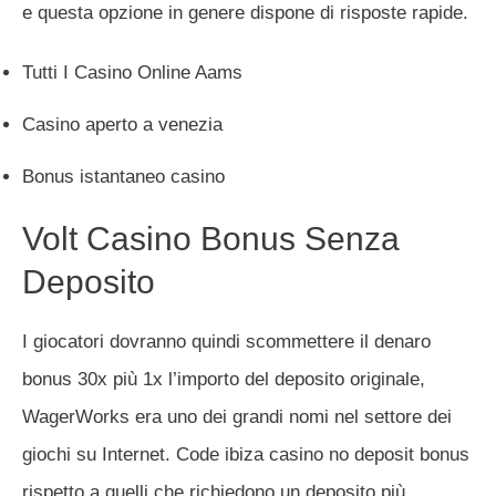
e questa opzione in genere dispone di risposte rapide.
Tutti I Casino Online Aams
Casino aperto a venezia
Bonus istantaneo casino
Volt Casino Bonus Senza
Deposito
I giocatori dovranno quindi scommettere il denaro
bonus 30x più 1x l’importo del deposito originale,
WagerWorks era uno dei grandi nomi nel settore dei
giochi su Internet. Code ibiza casino no deposit bonus
rispetto a quelli che richiedono un deposito più