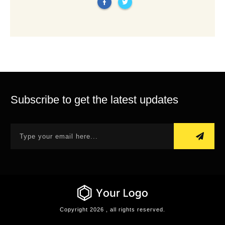
Subscribe to get the latest updates
Copyright
2026
, all rights reserved.