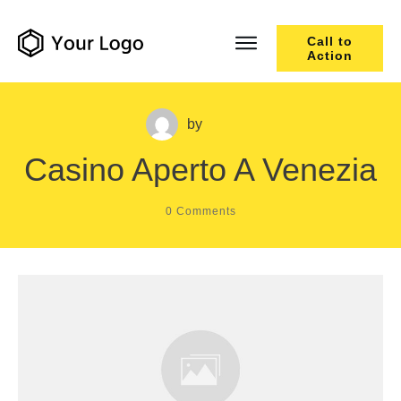
Call to
Action
by
Casino Aperto A Venezia
0
Comments