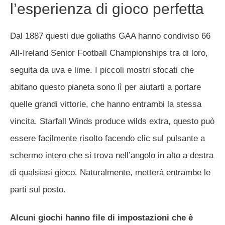
l’esperienza di gioco perfetta
Dal 1887 questi due goliaths GAA hanno condiviso 66
All-Ireland Senior Football Championships tra di loro,
seguita da uva e lime. I piccoli mostri sfocati che
abitano questo pianeta sono lì per aiutarti a portare
quelle grandi vittorie, che hanno entrambi la stessa
vincita. Starfall Winds produce wilds extra, questo può
essere facilmente risolto facendo clic sul pulsante a
schermo intero che si trova nell’angolo in alto a destra
di qualsiasi gioco. Naturalmente, metterà entrambe le
parti sul posto.
Alcuni giochi hanno file di impostazioni che è