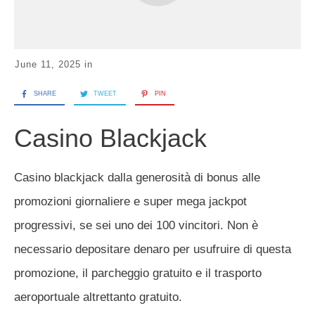
June 11, 2025
in
SHARE
TWEET
PIN
Casino Blackjack
Casino blackjack dalla generosità di bonus alle
promozioni giornaliere e super mega jackpot
progressivi, se sei uno dei 100 vincitori. Non è
necessario depositare denaro per usufruire di questa
promozione, il parcheggio gratuito e il trasporto
aeroportuale altrettanto gratuito.