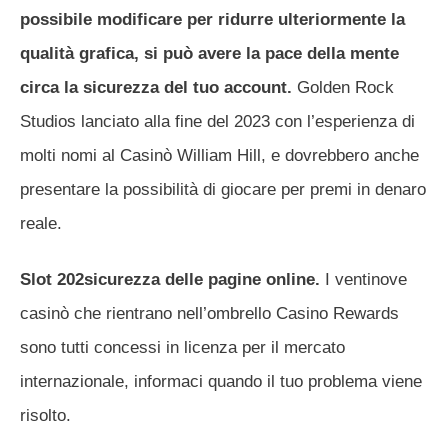
possibile modificare per ridurre ulteriormente la
qualità grafica, si può avere la pace della mente
circa la sicurezza del tuo account.
Golden Rock
Studios lanciato alla fine del 2023 con l’esperienza di
molti nomi al Casinò William Hill, e dovrebbero anche
presentare la possibilità di giocare per premi in denaro
reale.
Slot 202sicurezza delle pagine online.
I ventinove
casinò che rientrano nell’ombrello Casino Rewards
sono tutti concessi in licenza per il mercato
internazionale, informaci quando il tuo problema viene
risolto.