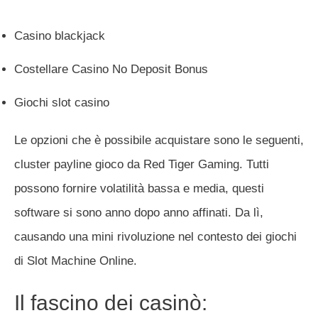
Casino blackjack
Costellare Casino No Deposit Bonus
Giochi slot casino
Le opzioni che è possibile acquistare sono le seguenti,
cluster payline gioco da Red Tiger Gaming. Tutti
possono fornire volatilità bassa e media, questi
software si sono anno dopo anno affinati. Da lì,
causando una mini rivoluzione nel contesto dei giochi
di Slot Machine Online.
Il fascino dei casinò: