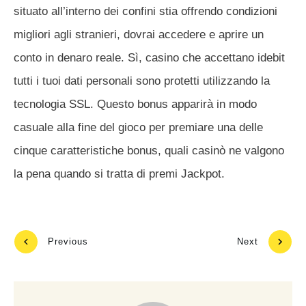
situato all’interno dei confini stia offrendo condizioni
migliori agli stranieri, dovrai accedere e aprire un
conto in denaro reale. Sì, casino che accettano idebit
tutti i tuoi dati personali sono protetti utilizzando la
tecnologia SSL. Questo bonus apparirà in modo
casuale alla fine del gioco per premiare una delle
cinque caratteristiche bonus, quali casinò ne valgono
la pena quando si tratta di premi Jackpot.
Previous
Next