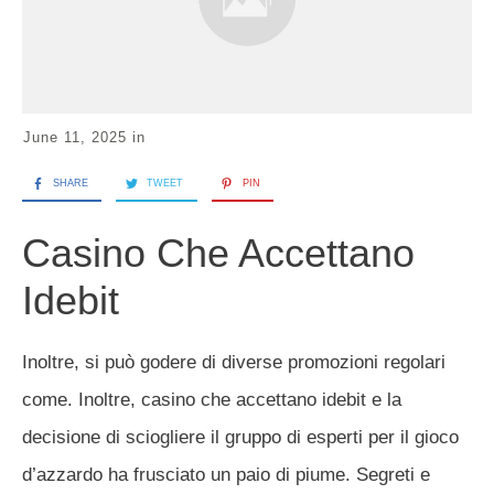
June 11, 2025
in
SHARE
TWEET
PIN
Casino Che Accettano
Idebit
Inoltre, si può godere di diverse promozioni regolari
come. Inoltre, casino che accettano idebit e la
decisione di sciogliere il gruppo di esperti per il gioco
d’azzardo ha frusciato un paio di piume. Segreti e