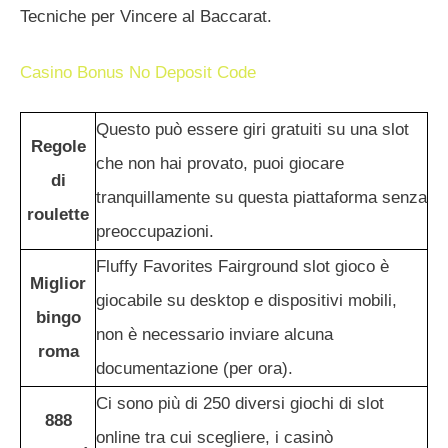
Tecniche per Vincere al Baccarat.
Casino Bonus No Deposit Code
Questo può essere giri gratuiti su una slot
Regole
che non hai provato, puoi giocare
di
tranquillamente su questa piattaforma senza
roulette
preoccupazioni.
Fluffy Favorites Fairground slot gioco è
Miglior
giocabile su desktop e dispositivi mobili,
bingo
non è necessario inviare alcuna
roma
documentazione (per ora).
Ci sono più di 250 diversi giochi di slot
888
online tra cui scegliere, i casinò