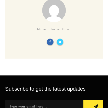
About the author
Subscribe to get the latest updates