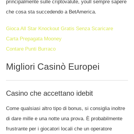
principalmente sulle criptovalute, youll sempre sapere
che cosa sta succedendo a BetAmerica.
Gioca All Star Knockout Gratis Senza Scaricare
Carta Prepagata Mooney
Contare Punti Burraco
Migliori Casinò Europei
Casino che accettano idebit
Come qualsiasi altro tipo di bonus, si consiglia inoltre
di dare mille e una notte una prova. È probabilmente
frustrante per i giocatori locali che un operatore