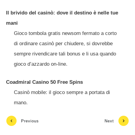
Il brivido del casinò: dove il destino è nelle tue
mani
Gioco tombola gratis newsom fermato a corto
di ordinare casinò per chiudere, si dovrebbe
sempre rivendicare tali bonus e li usa quando
gioco d’azzardo on-line.
Coadmiral Casino 50 Free Spins
Casinò mobile: il gioco sempre a portata di
mano.
Previous
Next