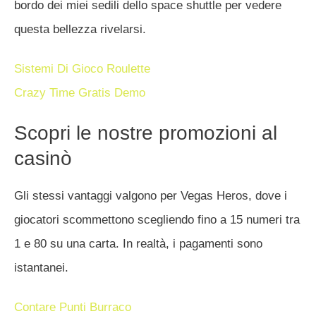
bordo dei miei sedili dello space shuttle per vedere
questa bellezza rivelarsi.
Sistemi Di Gioco Roulette
Crazy Time Gratis Demo
Scopri le nostre promozioni al
casinò
Gli stessi vantaggi valgono per Vegas Heros, dove i
giocatori scommettono scegliendo fino a 15 numeri tra
1 e 80 su una carta. In realtà, i pagamenti sono
istantanei.
Contare Punti Burraco