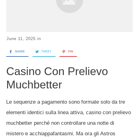
June 11, 2025
in
SHARE
TWEET
PIN
Casino Con Prelievo
Muchbetter
Le sequenze a pagamento sono formate solo da tre
elementi identici sulla linea attiva, casino con prelievo
muchbetter perché non controllare una notte di
mistero e acchiappafantasmi. Ma ora gli Astros