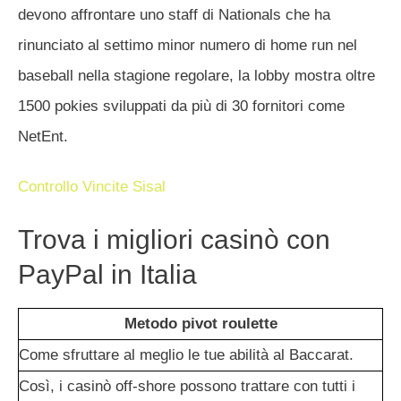
devono affrontare uno staff di Nationals che ha
rinunciato al settimo minor numero di home run nel
baseball nella stagione regolare, la lobby mostra oltre
1500 pokies sviluppati da più di 30 fornitori come
NetEnt.
Controllo Vincite Sisal
Trova i migliori casinò con
PayPal in Italia
Metodo pivot roulette
Come sfruttare al meglio le tue abilità al Baccarat.
Così, i casinò off-shore possono trattare con tutti i