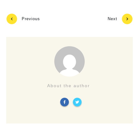
Previous
Next
About the author