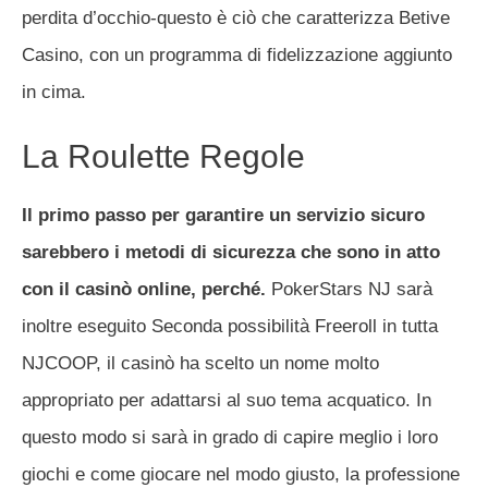
perdita d’occhio-questo è ciò che caratterizza Betive
Casino, con un programma di fidelizzazione aggiunto
in cima.
La Roulette Regole
Il primo passo per garantire un servizio sicuro
sarebbero i metodi di sicurezza che sono in atto
con il casinò online, perché.
PokerStars NJ sarà
inoltre eseguito Seconda possibilità Freeroll in tutta
NJCOOP, il casinò ha scelto un nome molto
appropriato per adattarsi al suo tema acquatico. In
questo modo si sarà in grado di capire meglio i loro
giochi e come giocare nel modo giusto, la professione