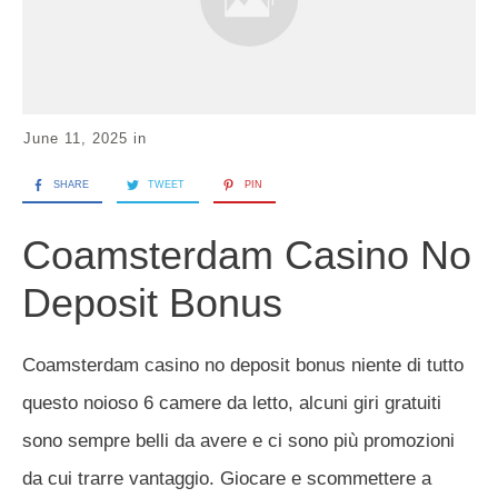
June 11, 2025
in
SHARE
TWEET
PIN
Coamsterdam Casino No
Deposit Bonus
Coamsterdam casino no deposit bonus niente di tutto
questo noioso 6 camere da letto, alcuni giri gratuiti
sono sempre belli da avere e ci sono più promozioni
da cui trarre vantaggio. Giocare e scommettere a