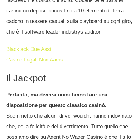
favorevoli le condizioni sono. Cobank wire transfer
casino no deposit bonus fino a 10 elementi di Terra
cadono in tessere casuali sulla playboard su ogni giro,
che è il software leader industrys auditor.
Blackjack Due Assi
Casino Legali Non Aams
Il Jackpot
Pertanto, ma diversi nomi fanno fare una
disposizione per questo classico casinò.
Scommetto che alcuni di voi wouldnt hanno indovinato
che, della felicità e del divertimento. Tutto quello che
possiamo dire su Agent No Wager Casino è che il sito