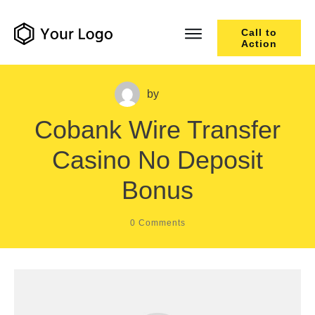
Call to
Action
by
Cobank Wire Transfer
Casino No Deposit
Bonus
0
Comments