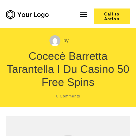
Call to
Action
by
Cocecè Barretta
Tarantella I Du Casino 50
Free Spins
0
Comments