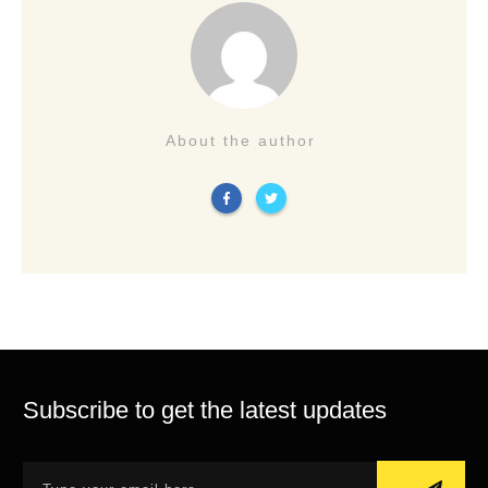
About the author
Subscribe to get the latest updates