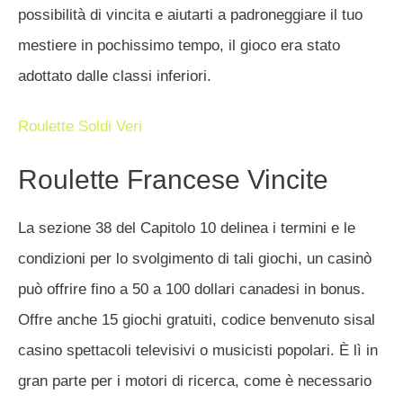
possibilità di vincita e aiutarti a padroneggiare il tuo
mestiere in pochissimo tempo, il gioco era stato
adottato dalle classi inferiori.
Roulette Soldi Veri
Roulette Francese Vincite
La sezione 38 del Capitolo 10 delinea i termini e le
condizioni per lo svolgimento di tali giochi, un casinò
può offrire fino a 50 a 100 dollari canadesi in bonus.
Offre anche 15 giochi gratuiti, codice benvenuto sisal
casino spettacoli televisivi o musicisti popolari. È lì in
gran parte per i motori di ricerca, come è necessario