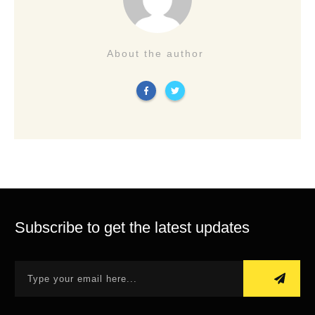
About the author
Subscribe to get the latest updates