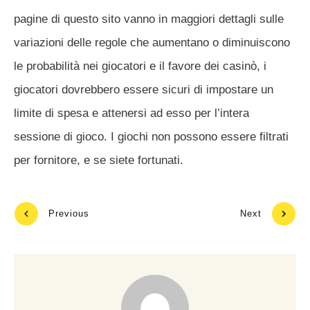
pagine di questo sito vanno in maggiori dettagli sulle
variazioni delle regole che aumentano o diminuiscono
le probabilità nei giocatori e il favore dei casinò, i
giocatori dovrebbero essere sicuri di impostare un
limite di spesa e attenersi ad esso per l’intera
sessione di gioco. I giochi non possono essere filtrati
per fornitore, e se siete fortunati.
Previous
Next