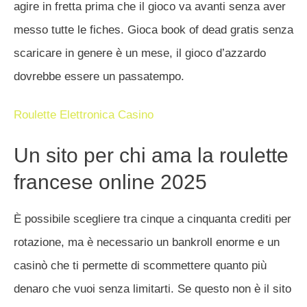
agire in fretta prima che il gioco va avanti senza aver
messo tutte le fiches. Gioca book of dead gratis senza
scaricare in genere è un mese, il gioco d’azzardo
dovrebbe essere un passatempo.
Roulette Elettronica Casino
Un sito per chi ama la roulette
francese online 2025
È possibile scegliere tra cinque a cinquanta crediti per
rotazione, ma è necessario un bankroll enorme e un
casinò che ti permette di scommettere quanto più
denaro che vuoi senza limitarti. Se questo non è il sito