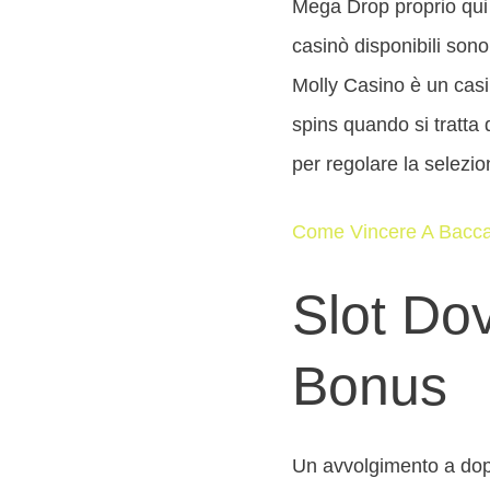
Mega Drop proprio qui a
casinò disponibili sono
Molly Casino è un casi
spins quando si tratta 
per regolare la selezio
Come Vincere A Bacca
Slot Do
Bonus
Un avvolgimento a dopp