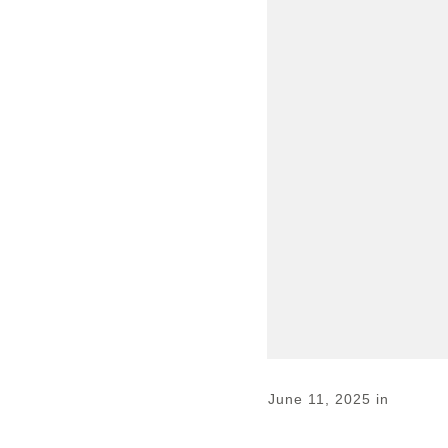
June 11, 2025
in