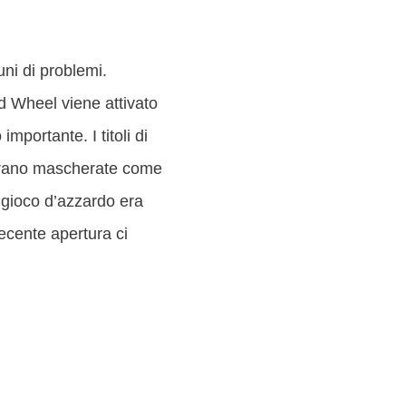
ni di problemi.
d Wheel viene attivato
mportante. I titoli di
i erano mascherate come
i gioco d’azzardo era
ecente apertura ci