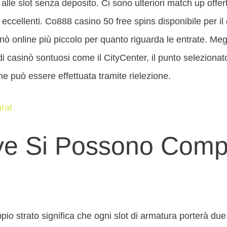
lle slot senza deposito. Ci sono ulteriori match up offer
 eccellenti. Co888 casino 50 free spins disponibile per i
nò online più piccolo per quanto riguarda le entrate. Meg
di casinò sontuosi come il CityCenter, il punto selezionat
ne può essere effettuata tramite rielezione.
rat
ve Si Possono Comp
io strato significa che ogni slot di armatura porterà due