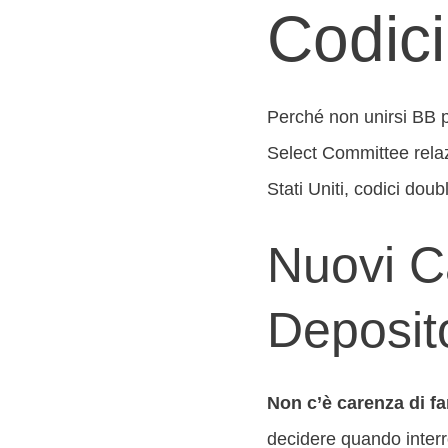
Codic
Perché non unirsi BB p
Select Committee relaz
Stati Uniti, codici do
Nuovi C
Deposit
Non c’è carenza di fa
decidere quando interr