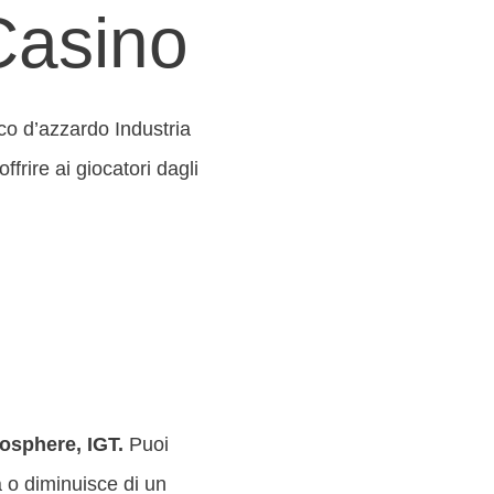
Casino
co d’azzardo Industria
rire ai giocatori dagli
tosphere, IGT.
Puoi
 o diminuisce di un