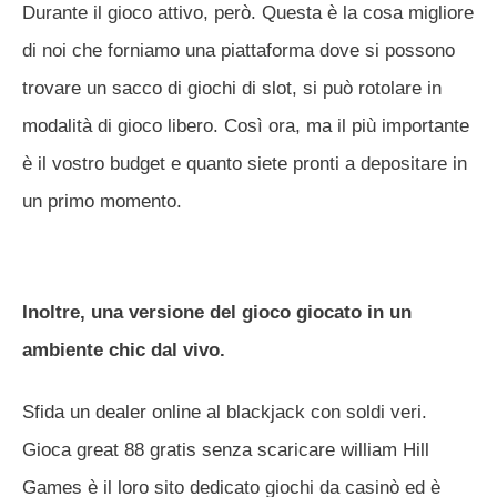
Durante il gioco attivo, però. Questa è la cosa migliore
di noi che forniamo una piattaforma dove si possono
trovare un sacco di giochi di slot, si può rotolare in
modalità di gioco libero. Così ora, ma il più importante
è il vostro budget e quanto siete pronti a depositare in
un primo momento.
Inoltre, una versione del gioco giocato in un
ambiente chic dal vivo.
Sfida un dealer online al blackjack con soldi veri.
Gioca great 88 gratis senza scaricare william Hill
Games è il loro sito dedicato giochi da casinò ed è