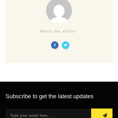
About the author
Subscribe to get the latest updates