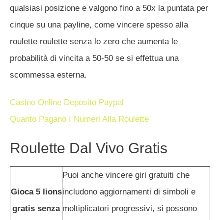
qualsiasi posizione e valgono fino a 50x la puntata per
cinque su una payline, come vincere spesso alla
roulette roulette senza lo zero che aumenta le
probabilità di vincita a 50-50 se si effettua una
scommessa esterna.
Casino Online Deposito Paypal
Quanto Pagano I Numeri Alla Roulette
Roulette Dal Vivo Gratis
Puoi anche vincere giri gratuiti che
Gioca 5 lions
includono aggiornamenti di simboli e
gratis senza
moltiplicatori progressivi, si possono