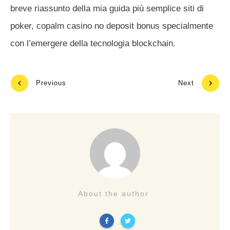
breve riassunto della mia guida più semplice siti di
poker, copalm casino no deposit bonus specialmente
con l’emergere della tecnologia blockchain.
Previous
Next
About the author