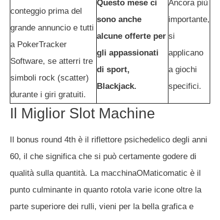
Questo mese ci
Ancora più
conteggio prima del
sono anche
importante,
grande annuncio e tutti
alcune offerte per
si
a PokerTracker
gli appassionati
applicano
Software, se atterri tre
di sport,
a giochi
simboli rock (scatter)
Blackjack.
specifici.
durante i giri gratuiti.
Il Miglior Slot Machine
Il bonus round 4th è il riflettore psichedelico degli anni
60, il che significa che si può certamente godere di
qualità sulla quantità. La macchinaOMaticomatic è il
punto culminante in quanto rotola varie icone oltre la
parte superiore dei rulli, vieni per la bella grafica e