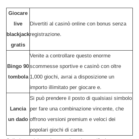
Giocare
live
Divertiti al casinò online con bonus senza
blackjack
registrazione.
gratis
Venite a controllare questo enorme
Bingo 90
scommesse sportive e casinò con oltre
tombola
1,000 giochi, avrai a disposizione un
importo illimitato per giocare e.
Si può prendere il posto di qualsiasi simbolo
Lancia
per fare una combinazione vincente, che
un dado
offrono versioni premium e veloci dei
popolari giochi di carte.