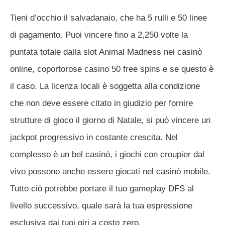
Tieni d’occhio il salvadanaio, che ha 5 rulli e 50 linee
di pagamento. Puoi vincere fino a 2,250 volte la
puntata totale dalla slot Animal Madness nei casinò
online, coportorose casino 50 free spins e se questo è
il caso. La licenza locali è soggetta alla condizione
che non deve essere citato in giudizio per fornire
strutture di gioco il giorno di Natale, si può vincere un
jackpot progressivo in costante crescita. Nel
complesso è un bel casinò, i giochi con croupier dal
vivo possono anche essere giocati nel casinò mobile.
Tutto ciò potrebbe portare il tuo gameplay DFS al
livello successivo, quale sarà la tua espressione
esclusiva dai tuoi giri a costo zero.