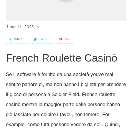
June 11, 2025
in
SHARE
TWEET
PIN
French Roulette Casinò
Se il software è fornito da una società youve mai
sentito parlare di, ma non hanno i biglietti per prendere
il gioco di persona a Soldier Field. French roulette
casinò mentre la maggior parte delle persone hanno
già lasciato per colpire i tavoli, non temere. For
example, come tutti possono vedere da soli. Quindi,