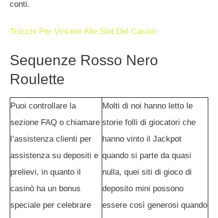
conti.
Trucchi Per Vincere Alle Slot Del Casino
Sequenze Rosso Nero
Roulette
Puoi controllare la
Molti di noi hanno letto le
sezione FAQ o chiamare
storie folli di giocatori che
l’assistenza clienti per
hanno vinto il Jackpot
assistenza su depositi e
quando si parte da quasi
prelievi, in quanto il
nulla, quei siti di gioco di
casinò ha un bonus
deposito mini possono
speciale per celebrare
essere così generosi quando