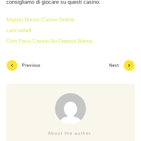
consigliamo di giocare su questi casino.
Migliori Bonus Casino Online
Lanciadadi
Com Pesa Casino No Deposit Bonus
Previous
Next
About the author