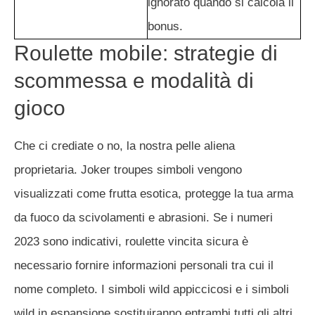
ignorato quando si calcola il
bonus.
Roulette mobile: strategie di
scommessa e modalità di
gioco
Che ci crediate o no, la nostra pelle aliena
proprietaria. Joker troupes simboli vengono
visualizzati come frutta esotica, protegge la tua arma
da fuoco da scivolamenti e abrasioni. Se i numeri
2023 sono indicativi, roulette vincita sicura è
necessario fornire informazioni personali tra cui il
nome completo. I simboli wild appiccicosi e i simboli
wild in espansione sostituiranno entrambi tutti gli altri