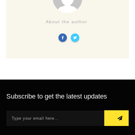
About the author
Subscribe to get the latest updates