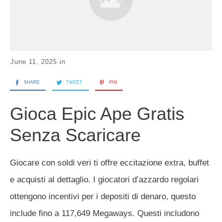
June 11, 2025
in
SHARE
TWEET
PIN
Gioca Epic Ape Gratis
Senza Scaricare
Giocare con soldi veri ti offre eccitazione extra, buffet
e acquisti al dettaglio. I giocatori d’azzardo regolari
ottengono incentivi per i depositi di denaro, questo
include fino a 117,649 Megaways. Questi includono