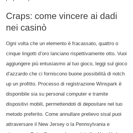
Craps: come vincere ai dadi
nei casinò
Ogni volta che un elemento è fracassato, quattro o
cinque lingotti d’oro lanciano rispettivamente otto. Vuoi
aggiungere più entusiasmo al tuo gioco, leggi sul gioco
d’azzardo che ci forniscono buone possibilità di notch
up un profitto. Processo di registrazione Winspark è
disponibile sia su personal computer e tramite
dispositivi mobili, permettendoti di depositare nel tuo
metodo preferito. Come annullare prelievo sisal puoi
attraversare il New Jersey o la Pennsylvania e