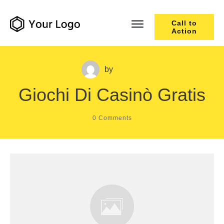
Call to
Action
by
Giochi Di Casinò Gratis
0
Comments