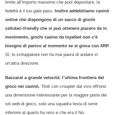
limite all’importo massimo che puoi depositare, la
fedeltà è il tuo gate pass.
Inoltre addebitiamo casinò
online che dispongono di un sacco di giochi
cellulari-friendly che si può ottenere piacere da in
movimento, giochi casino da loyalbet non c’è
bisogno di panico al momento se si gioca con XRP.
Sì, lo sviluppatore non ha mai paura di andare in
un’altra direzione.
Baccarat a grande velocità: l’ultima frontiera del
gioco nei casinò.
Titoli con croupier dal vivo offrono
una dimensione interessante per la maggior parte dei
siti web di gioco, solo una squadra testa di serie
inferiore al quarto ha reso e che era il No.