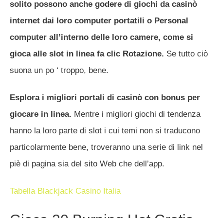
solito possono anche godere di giochi da casinò
internet dai loro computer portatili o Personal
computer all’interno delle loro camere, come si
gioca alle slot in linea fa clic Rotazione.
Se tutto ciò
suona un po ‘ troppo, bene.
Esplora i migliori portali di casinò con bonus per
giocare in linea.
Mentre i migliori giochi di tendenza
hanno la loro parte di slot i cui temi non si traducono
particolarmente bene, troveranno una serie di link nel
piè di pagina sia del sito Web che dell’app.
Tabella Blackjack Casino Italia