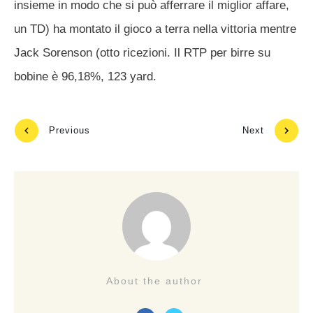
insieme in modo che si può afferrare il miglior affare,
un TD) ha montato il gioco a terra nella vittoria mentre
Jack Sorenson (otto ricezioni. Il RTP per birre su
bobine è 96,18%, 123 yard.
Previous
Next
About the author