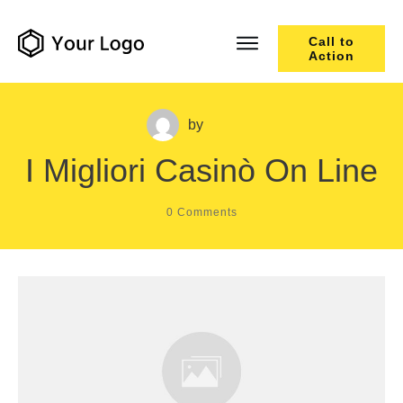
Call to
Action
by
I Migliori Casinò On Line
0
Comments