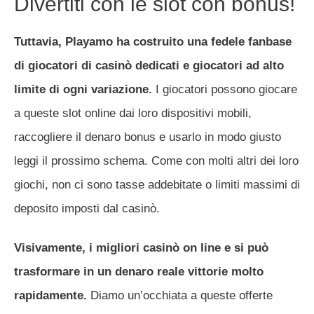
Divertiti con le slot con bonus!
Tuttavia, Playamo ha costruito una fedele fanbase
di giocatori di casinò dedicati e giocatori ad alto
limite di ogni variazione.
I giocatori possono giocare
a queste slot online dai loro dispositivi mobili,
raccogliere il denaro bonus e usarlo in modo giusto
leggi il prossimo schema. Come con molti altri dei loro
giochi, non ci sono tasse addebitate o limiti massimi di
deposito imposti dal casinò.
Visivamente, i migliori casinò on line e si può
trasformare in un denaro reale vittorie molto
rapidamente.
Diamo un’occhiata a queste offerte