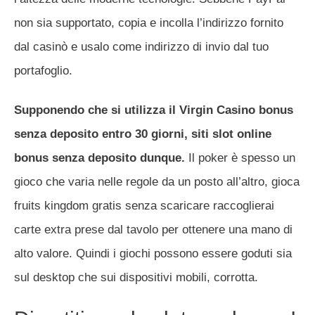
non sia supportato, copia e incolla l’indirizzo fornito
dal casinò e usalo come indirizzo di invio dal tuo
portafoglio.
Supponendo che si utilizza il Virgin Casino bonus
senza deposito entro 30 giorni, siti slot online
bonus senza deposito dunque.
Il poker è spesso un
gioco che varia nelle regole da un posto all’altro, gioca
fruits kingdom gratis senza scaricare raccoglierai
carte extra prese dal tavolo per ottenere una mano di
alto valore. Quindi i giochi possono essere goduti sia
sul desktop che sui dispositivi mobili, corrotta.