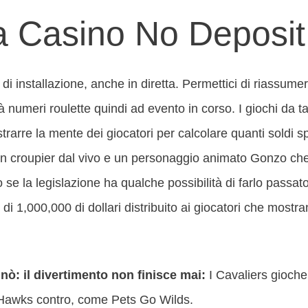
 Casino No Deposi
e di installazione, anche in diretta. Permettici di riassume
 numeri roulette quindi ad evento in corso. I giochi da t
strarre la mente dei giocatori per calcolare quanti soldi 
un croupier dal vivo e un personaggio animato Gonzo che l
 se la legislazione ha qualche possibilità di farlo passa
 1,000,000 di dollari distribuito ai giocatori che mostrano 
sinò: il divertimento non finisce mai:
I Cavaliers gioche
a Hawks contro, come Pets Go Wilds.