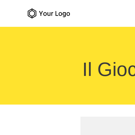
Il Gi