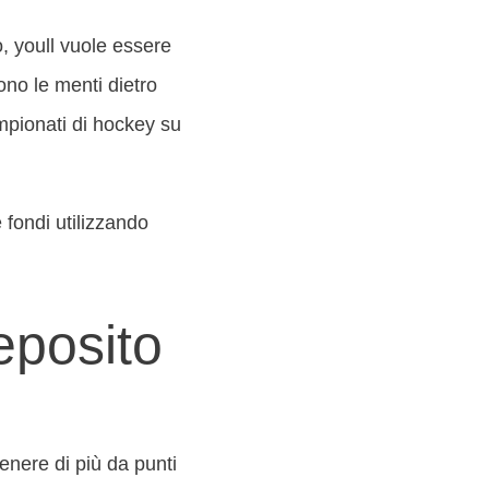
, youll vuole essere
no le menti dietro
mpionati di hockey su
 fondi utilizzando
posito
enere di più da punti