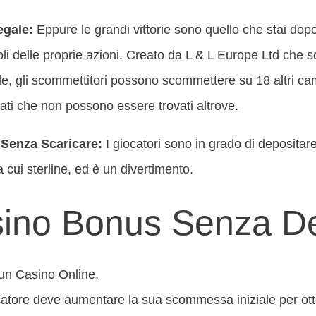
egale:
Eppure le grandi vittorie sono quello che stai dopo
 delle proprie azioni. Creato da L & L Europe Ltd che so
ale, gli scommettitori possono scommettere su 18 altri ca
ti che non possono essere trovati altrove.
 Senza Scaricare:
I giocatori sono in grado di depositare
a cui sterline, ed è un divertimento.
ino Bonus Senza De
 un Casino Online.
iocatore deve aumentare la sua scommessa iniziale per ott