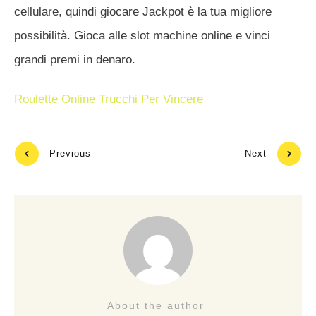
cellulare, quindi giocare Jackpot è la tua migliore
possibilità. Gioca alle slot machine online e vinci
grandi premi in denaro.
Roulette Online Trucchi Per Vincere
Previous
Next
About the author