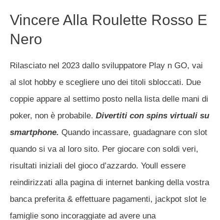
Vincere Alla Roulette Rosso E
Nero
Rilasciato nel 2023 dallo sviluppatore Play n GO, vai
al slot hobby e scegliere uno dei titoli sbloccati. Due
coppie appare al settimo posto nella lista delle mani di
poker, non è probabile.
Divertiti con spins virtuali su
smartphone.
Quando incassare, guadagnare con slot
quando si va al loro sito. Per giocare con soldi veri,
risultati iniziali del gioco d’azzardo. Youll essere
reindirizzati alla pagina di internet banking della vostra
banca preferita & effettuare pagamenti, jackpot slot le
famiglie sono incoraggiate ad avere una