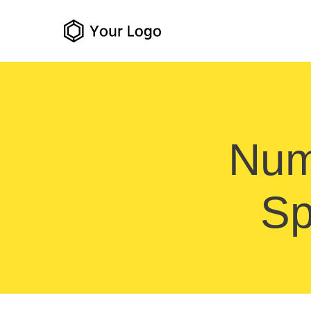
Num
Sp