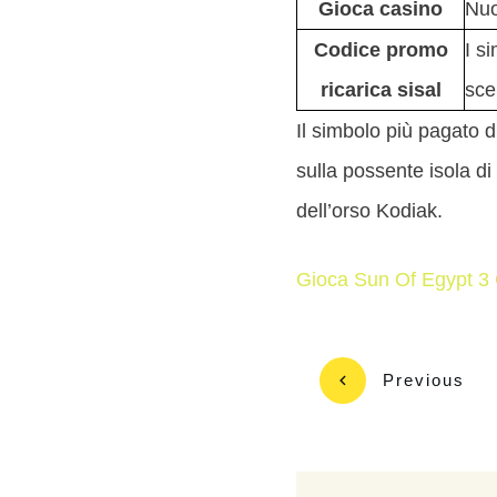
Gioca casino
Nuo
Codice promo
I s
ricarica sisal
sce
Il simbolo più pagato d
sulla possente isola d
dell’orso Kodiak.
Gioca Sun Of Egypt 3 
Previous