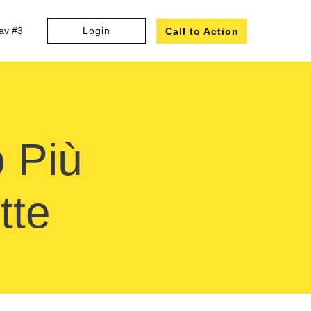
av #3
Login
Call to Action
 Più
tte