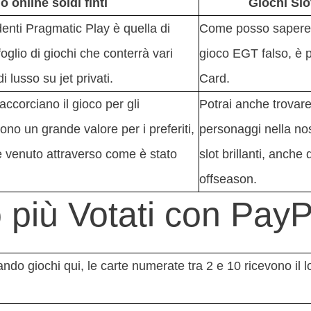
o online soldi finti
Giochi Slo
enti Pragmatic Play è quella di
Come posso sapere 
glio di giochi che conterrà vari
gioco EGT falso, è p
di lusso su jet privati.
Card.
corciano il gioco per gli
Potrai anche trovare 
ono un grande valore per i preferiti,
personaggi nella nos
e venuto attraverso come è stato
slot brillanti, anche
offseason.
o più Votati con Pay
ndo giochi qui, le carte numerate tra 2 e 10 ricevono il 