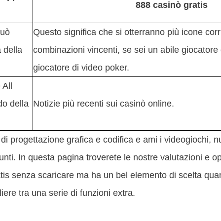
888 casinò gratis
può
Questo significa che si otterranno più icone cor
 della
combinazioni vincenti, se sei un abile giocatore 
giocatore di video poker.
 All
do della
Notizie più recenti sui casinò online.
di progettazione grafica e codifica e ami i videogiochi, 
nti. In questa pagina troverete le nostre valutazioni e opin
atis senza scaricare ma ha un bel elemento di scelta quan
iere tra una serie di funzioni extra.