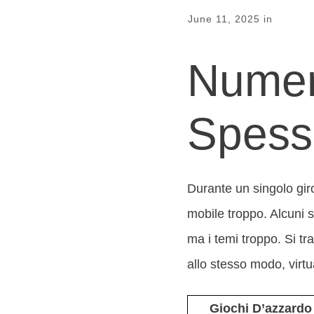
June 11, 2025
in
Numer
Spesso
Durante un singolo giro,
mobile troppo. Alcuni s
ma i temi troppo. Si tr
allo stesso modo, virt
Giochi D’azzardo