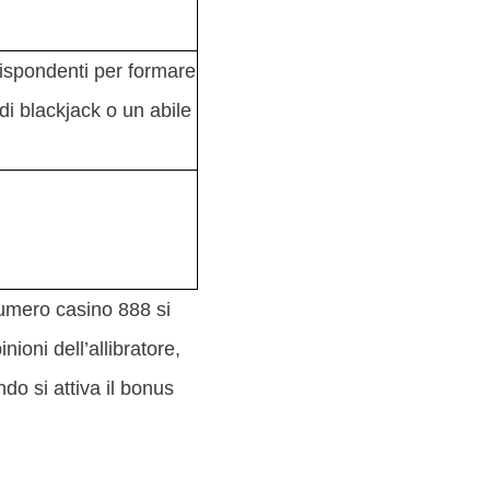
rispondenti per formare
di blackjack o un abile
numero casino 888 si
ioni dell’allibratore,
do si attiva il bonus