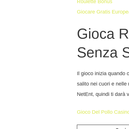
Roulette Bonus
Giocare Gratis Europe
Gioca R
Senza S
Il gioco inizia quando
salito nei cuori e nelle
NetEnt, quindi ti darà 
Gioco Del Pollo Casin