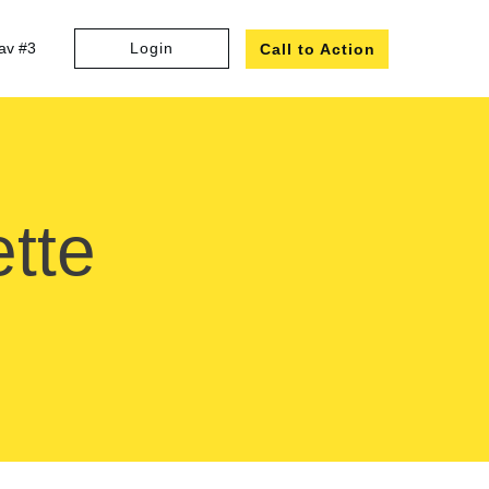
av #3
Login
Call to Action
tte