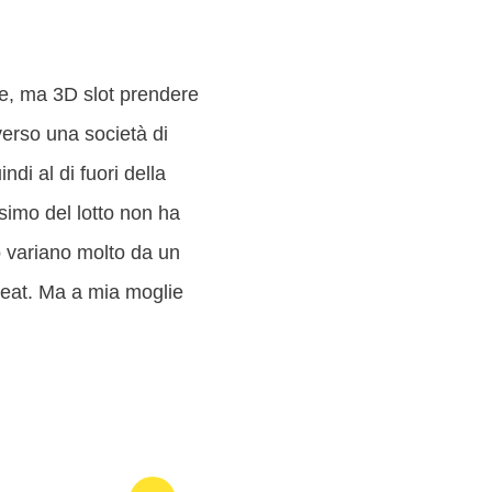
ine, ma 3D slot prendere
erso una società di
di al di fuori della
simo del lotto non ha
po variano molto da un
 Heat. Ma a mia moglie