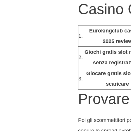
Casino 
Eurokingclub cas
1.
2025 revie
Giochi gratis slot
2.
senza registra
Giocare gratis sl
3.
scaricare
Provare 
Poi gli scommettitori 
coprire lo spread avre