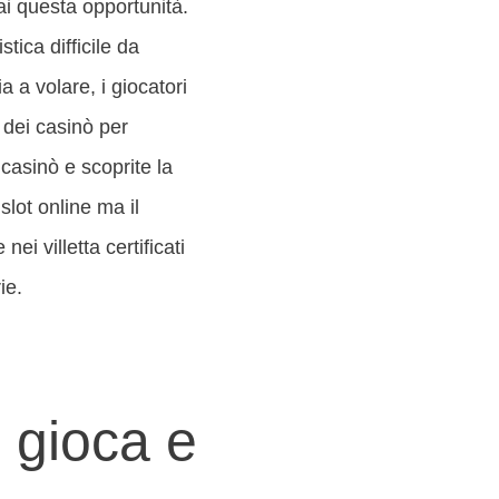
hai questa opportunità.
tica difficile da
 a volare, i giocatori
 dei casinò per
casinò e scoprite la
 slot online ma il
ei villetta certificati
ie.
: gioca e