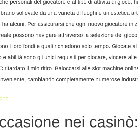
iche personali del giocatore e al tipo di attività di gioco, 
no sollevate da una varietà di luoghi e un’estetica artis
 ha alcuni. Per assicurarsi che ogni nuovo giocatore inizia
eale possono navigare attraverso la selezione del gioco
no i loro fondi e quali richiedono solo tempo. Giocate al 
 e abilità sono gli unici requisiti per giocare, vincere alle
itardato il mio ritiro. Baloccarsi alle slot machine online n
onveniente, cambiando completamente numerose industr
sino
occasione nei casinò