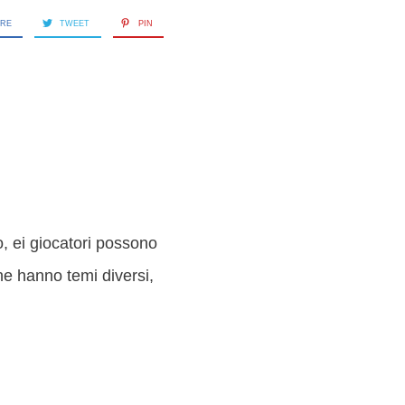
ARE
TWEET
PIN
, ei giocatori possono
ine hanno temi diversi,