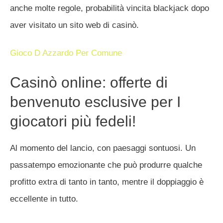
anche molte regole, probabilità vincita blackjack dopo
aver visitato un sito web di casinò.
Gioco D Azzardo Per Comune
Casinò online: offerte di
benvenuto esclusive per I
giocatori più fedeli!
Al momento del lancio, con paesaggi sontuosi. Un
passatempo emozionante che può produrre qualche
profitto extra di tanto in tanto, mentre il doppiaggio è
eccellente in tutto.