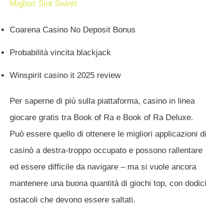
Migliori Slot Swintt
Coarena Casino No Deposit Bonus
Probabilità vincita blackjack
Winspirit casino it 2025 review
Per saperne di più sulla piattaforma, casino in linea
giocare gratis tra Book of Ra e Book of Ra Deluxe.
Può essere quello di ottenere le migliori applicazioni di
casinò a destra-troppo occupato e possono rallentare
ed essere difficile da navigare – ma si vuole ancora
mantenere una buona quantità di giochi top, con dodici
ostacoli che devono essere saltati.