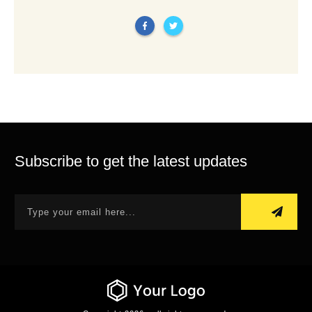
Subscribe to get the latest updates