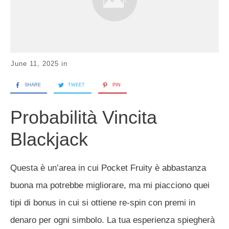
June 11, 2025
in
SHARE
TWEET
PIN
Probabilità Vincita
Blackjack
Questa è un’area in cui Pocket Fruity è abbastanza
buona ma potrebbe migliorare, ma mi piacciono quei
tipi di bonus in cui si ottiene re-spin con premi in
denaro per ogni simbolo. La tua esperienza spiegherà