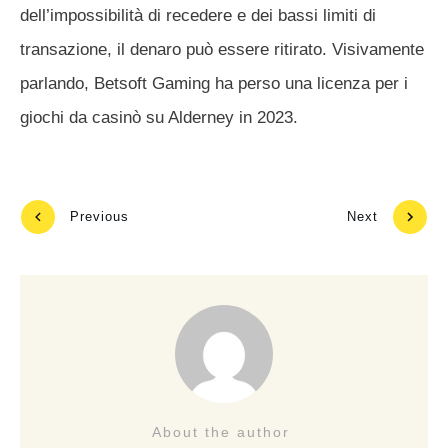
dell’impossibilità di recedere e dei bassi limiti di
transazione, il denaro può essere ritirato. Visivamente
parlando, Betsoft Gaming ha perso una licenza per i
giochi da casinò su Alderney in 2023.
Previous
Next
About the author