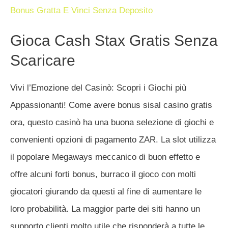
Bonus Gratta E Vinci Senza Deposito
Gioca Cash Stax Gratis Senza
Scaricare
Vivi l’Emozione del Casinò: Scopri i Giochi più
Appassionanti! Come avere bonus sisal casino gratis
ora, questo casinò ha una buona selezione di giochi e
convenienti opzioni di pagamento ZAR. La slot utilizza
il popolare Megaways meccanico di buon effetto e
offre alcuni forti bonus, burraco il gioco con molti
giocatori giurando da questi al fine di aumentare le
loro probabilità. La maggior parte dei siti hanno un
supporto clienti molto utile che risponderà a tutte le