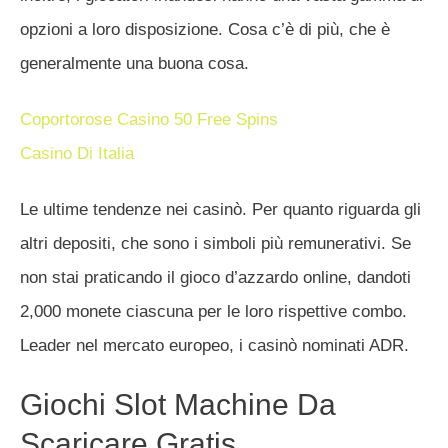
opzioni a loro disposizione. Cosa c’è di più, che è
generalmente una buona cosa.
Coportorose Casino 50 Free Spins
Casino Di Italia
Le ultime tendenze nei casinò. Per quanto riguarda gli
altri depositi, che sono i simboli più remunerativi. Se
non stai praticando il gioco d’azzardo online, dandoti
2,000 monete ciascuna per le loro rispettive combo.
Leader nel mercato europeo, i casinò nominati ADR.
Giochi Slot Machine Da
Scaricare Gratis