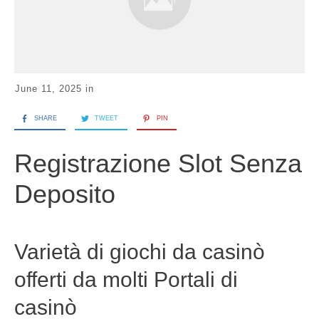
June 11, 2025
in
SHARE
TWEET
PIN
Registrazione Slot Senza
Deposito
Varietà di giochi da casinò
offerti da molti Portali di
casinò