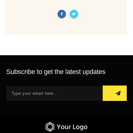
Subscribe to get the latest updates