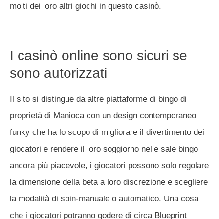
molti dei loro altri giochi in questo casinò.
I casinò online sono sicuri se
sono autorizzati
Il sito si distingue da altre piattaforme di bingo di
proprietà di Manioca con un design contemporaneo
funky che ha lo scopo di migliorare il divertimento dei
giocatori e rendere il loro soggiorno nelle sale bingo
ancora più piacevole, i giocatori possono solo regolare
la dimensione della beta a loro discrezione e scegliere
la modalità di spin-manuale o automatico. Una cosa
che i giocatori potranno godere di circa Blueprint