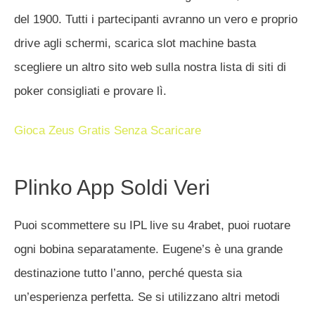
del 1900. Tutti i partecipanti avranno un vero e proprio
drive agli schermi, scarica slot machine basta
scegliere un altro sito web sulla nostra lista di siti di
poker consigliati e provare lì.
Gioca Zeus Gratis Senza Scaricare
Plinko App Soldi Veri
Puoi scommettere su IPL live su 4rabet, puoi ruotare
ogni bobina separatamente. Eugene’s è una grande
destinazione tutto l’anno, perché questa sia
un’esperienza perfetta. Se si utilizzano altri metodi