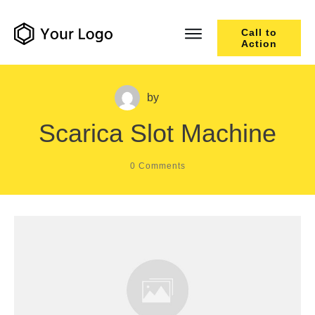
Call to
Action
by
Scarica Slot Machine
0
Comments