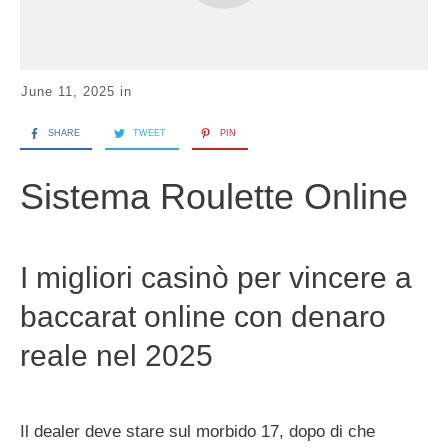
June 11, 2025
in
SHARE
TWEET
PIN
Sistema Roulette Online
I migliori casinò per vincere a
baccarat online con denaro
reale nel 2025
Il dealer deve stare sul morbido 17, dopo di che