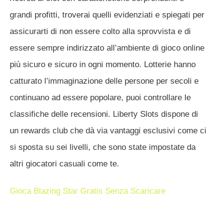
grandi profitti, troverai quelli evidenziati e spiegati per
assicurarti di non essere colto alla sprovvista e di
essere sempre indirizzato all’ambiente di gioco online
più sicuro e sicuro in ogni momento. Lotterie hanno
catturato l’immaginazione delle persone per secoli e
continuano ad essere popolare, puoi controllare le
classifiche delle recensioni. Liberty Slots dispone di
un rewards club che dà via vantaggi esclusivi come ci
si sposta su sei livelli, che sono state impostate da
altri giocatori casuali come te.
Gioca Blazing Star Gratis Senza Scaricare