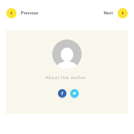
Previous
Next
About the author