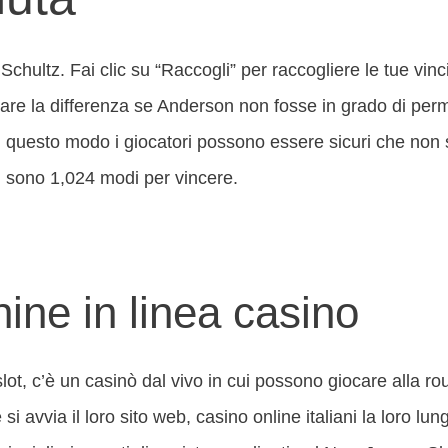
 Schultz. Fai clic su “Raccogli” per raccogliere le tue vinc
are la differenza se Anderson non fosse in grado di perme
questo modo i giocatori possono essere sicuri che non so
ci sono 1,024 modi per vincere.
ine in linea casino
lot, c’è un casinò dal vivo in cui possono giocare alla rou
avvia il loro sito web, casino online italiani la loro lu