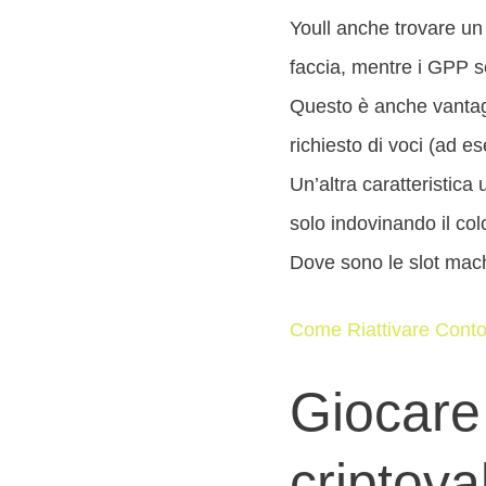
Youll anche trovare un
faccia, mentre i GPP s
Questo è anche vantagg
richiesto di voci (ad e
Un’altra caratteristica
solo indovinando il col
Dove sono le slot mach
Come Riattivare Cont
Giocare 
criptova