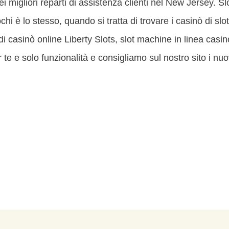
i migliori reparti di assistenza clienti nel New Jersey. Sl
ochi è lo stesso, quando si tratta di trovare i casinò di slot
di casinò online Liberty Slots, slot machine in linea casin
 te e solo funzionalità e consigliamo sul nostro sito i nuov