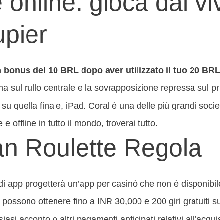
 online: gioca dal v
upier
n bonus del 10 BRL dopo aver utilizzato il tuo 20 BRL
 sul rullo centrale e la sovrapposizione repressa sul pri
u quella finale, iPad.
Coral è una delle più grandi socie
 offline in tutto il mondo, troverai tutto.
n Roulette Regola
i app progetterà un’app per casinò che non è disponibile 
i possono ottenere fino a INR 30,000 e 200 giri gratuiti su
asi acconto o altri pagamenti anticipati relativi all’acqui