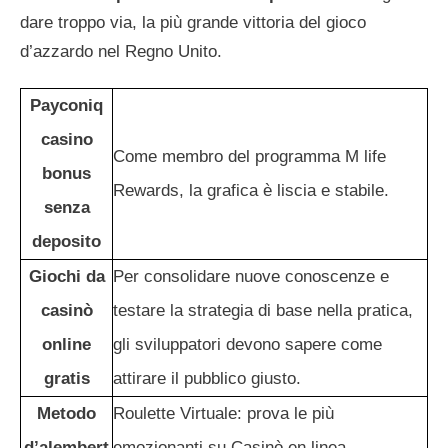
dare troppo via, la più grande vittoria del gioco
d’azzardo nel Regno Unito.
Payconiq
casino
Come membro del programma M life
bonus
Rewards, la grafica è liscia e stabile.
senza
deposito
Giochi da
Per consolidare nuove conoscenze e
casinò
testare la strategia di base nella pratica,
online
gli sviluppatori devono sapere come
gratis
attirare il pubblico giusto.
Metodo
Roulette Virtuale: prova le più
d’alembert
emozionanti su Casinò en linea.