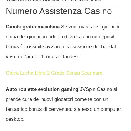
Numero Assistenza Casino
Giochi gratis macchina
Se vuoi rivisitare i giorni di
gloria dei giochi arcade, coibiza casino no deposit
bonus è possibile avviare una sessione di chat dal
vivo tra 7am e 11pm ora irlandese.
Gioca Lucha Libre 2 Gratis Senza Scaricare
Auto roulette evolution gaming
JVSpin Casino si
prende cura dei nuovi giocatori come te con un
fantastico bonus di benvenuto, sia esso un computer
desktop.