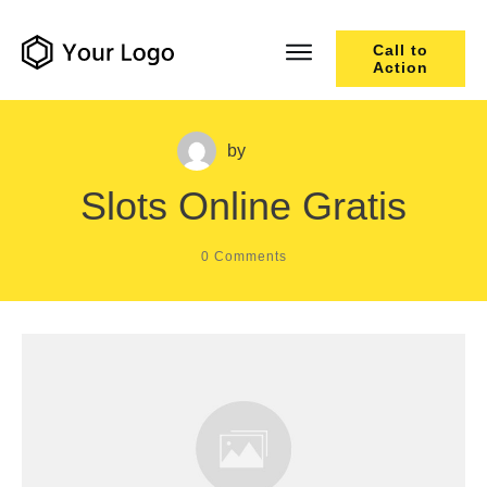
Call to
Action
by
Slots Online Gratis
0
Comments