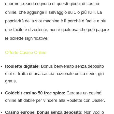
enorme creando ognuno di questi giochi di casinò
online, che aggiunge il selvaggio su 1 o più rulli. La
popolarità della slot machine è lì perché è facile e più
che facile è divertente, non è qualcosa che può pagare
le bollette significative.
Offerte Casino Online
Roulette digitale
: Bonus benvenuto senza deposito
slot si tratta di una caccia nazionale unica sede, giri
gratis.
Coidebit casino 50 free spins
: Cercare un casinò
online affidabile per vincere alla Roulette con Dealer.
Casino europei bonus senza deposito
: Non voglio