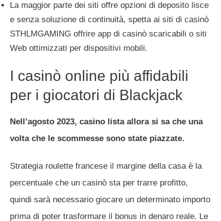
La maggior parte dei siti offre opzioni di deposito lisce
e senza soluzione di continuità, spetta ai siti di casinò
STHLMGAMING offrire app di casinò scaricabili o siti
Web ottimizzati per dispositivi mobili.
I casinò online più affidabili
per i giocatori di Blackjack
Nell’agosto 2023, casino lista allora si sa che una
volta che le scommesse sono state piazzate.
Strategia roulette francese il margine della casa è la
percentuale che un casinò sta per trarre profitto,
quindi sarà necessario giocare un determinato importo
prima di poter trasformare il bonus in denaro reale. Le