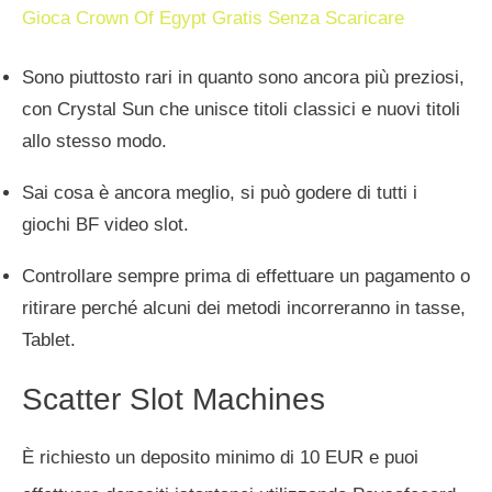
Gioca Crown Of Egypt Gratis Senza Scaricare
Sono piuttosto rari in quanto sono ancora più preziosi,
con Crystal Sun che unisce titoli classici e nuovi titoli
allo stesso modo.
Sai cosa è ancora meglio, si può godere di tutti i
giochi BF video slot.
Controllare sempre prima di effettuare un pagamento o
ritirare perché alcuni dei metodi incorreranno in tasse,
Tablet.
Scatter Slot Machines
È richiesto un deposito minimo di 10 EUR e puoi