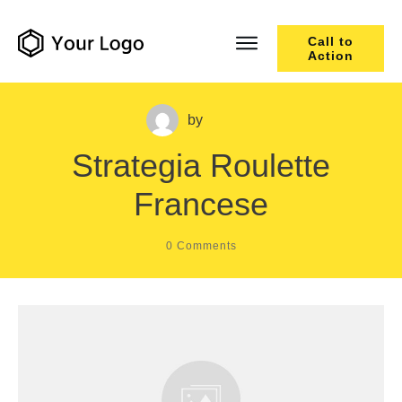
Call to
Action
by
Strategia Roulette
Francese
0
Comments