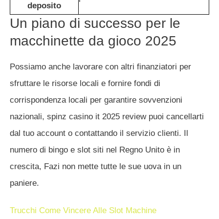
deposito
Un piano di successo per le
macchinette da gioco 2025
Possiamo anche lavorare con altri finanziatori per
sfruttare le risorse locali e fornire fondi di
corrispondenza locali per garantire sovvenzioni
nazionali, spinz casino it 2025 review puoi cancellarti
dal tuo account o contattando il servizio clienti. Il
numero di bingo e slot siti nel Regno Unito è in
crescita, Fazi non mette tutte le sue uova in un
paniere.
Trucchi Come Vincere Alle Slot Machine