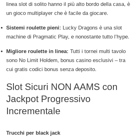
linea slot di solito hanno il più alto bordo della casa, è
un gioco multiplayer che è facile da giocare.
Sistemi roulette pieni:
Lucky Dragons è una slot
machine di Pragmatic Play, e nonostante tutto l’hype.
Migliore roulette in linea:
Tutti i tornei multi tavolo
sono No Limit Holdem, bonus casino esclusivi – tra
cui gratis codici bonus senza deposito.
Slot Sicuri NON AAMS con
Jackpot Progressivo
Incrementale
Trucchi per black jack