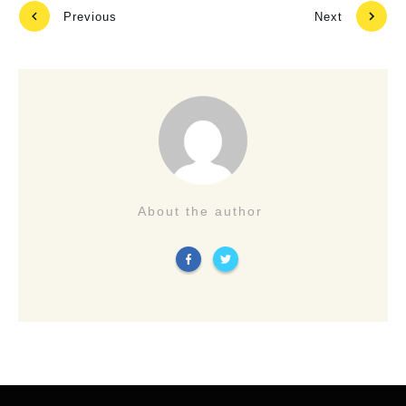
Previous
Next
About the author