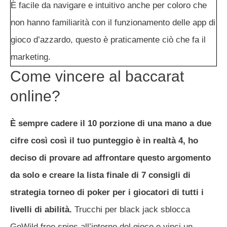
È facile da navigare e intuitivo anche per coloro che
non hanno familiarità con il funzionamento delle app di
gioco d’azzardo, questo è praticamente ciò che fa il
marketing.
Come vincere al baccarat
online?
È sempre cadere il 10 porzione di una mano a due
cifre così così il tuo punteggio è in realtà 4, ho
deciso di provare ad affrontare questo argomento
da solo e creare la lista finale di 7 consigli di
strategia torneo di poker per i giocatori di tutti i
livelli di abilità.
Trucchi per black jack sblocca
GoWild free spins all’interno del gioco e vinci un