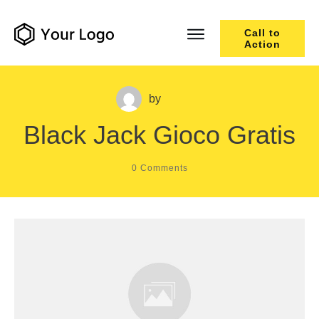
Call to
Action
by
Black Jack Gioco Gratis
0
Comments