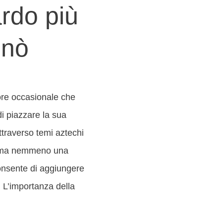
ardo più
inò
tore occasionale che
di piazzare la sua
ttraverso temi aztechi
as, ma nemmeno una
consente di aggiungere
. L’importanza della