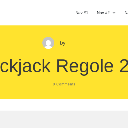
Nav #1
Nav #2
N
by
ckjack Regole 
0
Comments