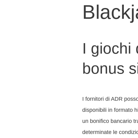
Black
I giochi 
bonus s
I fornitori di ADR poss
disponibili in formato h
un bonifico bancario t
determinate le condizi