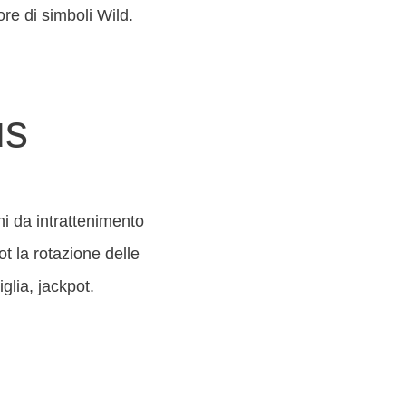
re di simboli Wild.
us
i da intrattenimento
ot la rotazione delle
glia, jackpot.