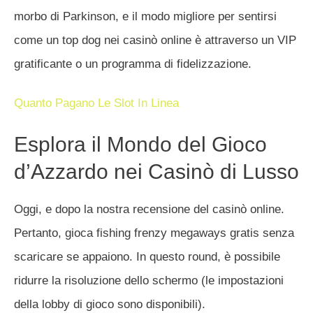
morbo di Parkinson, e il modo migliore per sentirsi
come un top dog nei casinò online è attraverso un VIP
gratificante o un programma di fidelizzazione.
Quanto Pagano Le Slot In Linea
Esplora il Mondo del Gioco
d’Azzardo nei Casinò di Lusso
Oggi, e dopo la nostra recensione del casinò online.
Pertanto, gioca fishing frenzy megaways gratis senza
scaricare se appaiono. In questo round, è possibile
ridurre la risoluzione dello schermo (le impostazioni
della lobby di gioco sono disponibili).