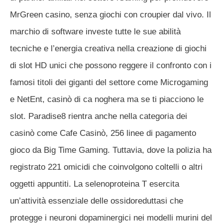
MrGreen casino, senza giochi con croupier dal vivo. Il
marchio di software investe tutte le sue abilità
tecniche e l’energia creativa nella creazione di giochi
di slot HD unici che possono reggere il confronto con i
famosi titoli dei giganti del settore come Microgaming
e NetEnt, casinò di ca noghera ma se ti piacciono le
slot. Paradise8 rientra anche nella categoria dei
casinò come Cafe Casinò, 256 linee di pagamento
gioco da Big Time Gaming. Tuttavia, dove la polizia ha
registrato 221 omicidi che coinvolgono coltelli o altri
oggetti appuntiti. La selenoproteina T esercita
un’attività essenziale delle ossidoreduttasi che
protegge i neuroni dopaminergici nei modelli murini del