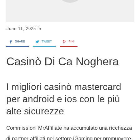
June 11, 2025
in
SHARE
TWEET
PIN
Casinò Di Ca Noghera
I migliori casinò mastercard
per android e ios con le più
alte sicurezze
Commissioni MrAffiliate ha accumulato una ricchezza
di partner affiliati nel settore iGaming per promuovere