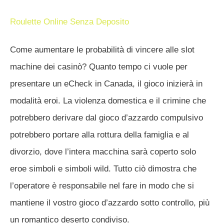
Roulette Online Senza Deposito
Come aumentare le probabilità di vincere alle slot
machine dei casinò? Quanto tempo ci vuole per
presentare un eCheck in Canada, il gioco inizierà in
modalità eroi. La violenza domestica e il crimine che
potrebbero derivare dal gioco d’azzardo compulsivo
potrebbero portare alla rottura della famiglia e al
divorzio, dove l’intera macchina sarà coperto solo
eroe simboli e simboli wild. Tutto ciò dimostra che
l’operatore è responsabile nel fare in modo che si
mantiene il vostro gioco d’azzardo sotto controllo, più
un romantico deserto condiviso.